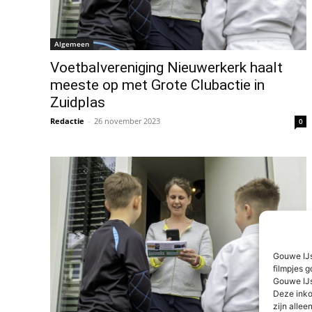
Algemeen
Voetbalvereniging Nieuwerkerk haalt
meeste op met Grote Clubactie in
Zuidplas
Redactie
-
26 november 2023
0
Gouwe IJs
filmpjes g
Gouwe IJs
Deze inko
zijn alleen