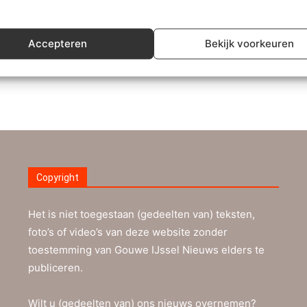
Zuidplas en Waddinxveen
Redactie
-
6 december 2020
0
Accepteren
Bekijk voorkeuren
Copyright
Het is niet toegestaan (gedeelten van) teksten,
foto’s of video’s van deze website zonder
toestemming van Gouwe IJssel Nieuws elders te
publiceren.
Wilt u (gedeelten van) ons nieuws overnemen?