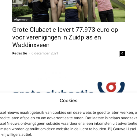
Algemeen
Grote Clubactie levert 77.973 euro op
voor verenigingen in Zuidplas en
Waddinxveen
Redactie
-
6 december 2021
0
Cookies
sel nieuws maakt gebruik van cookies om deze website goed te laten werken, 
oed te laten afspelen en om advertenties te tonen. Dat laatste is helaas noodzake
Algemeen
sel Nieuws ontvangt geen subsidie waardoor er alleen inkomsten uit advertenties
msten worden gebruikt om deze website in de lucht te houden. Bij Gouwe IJsse
Meer loten Grote clubactie verkocht in
 vrijwilligers actief.