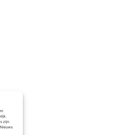
om
lijk.
 zijn.
l Nieuws