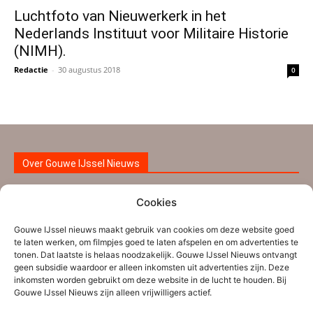
Luchtfoto van Nieuwerkerk in het
Nederlands Instituut voor Militaire Historie
(NIMH).
Redactie
-
30 augustus 2018
0
Over Gouwe IJssel Nieuws
Gouwe IJssel Nieuws is een initiatief van een aantal
Cookies
ervaren nieuwsmakers uit de regio Zuidplas-
Gouwe IJssel nieuws maakt gebruik van cookies om deze website goed
Waddinxveen aangevuld met nieuwe vrijwilligers. Ze
te laten werken, om filmpjes goed te laten afspelen en om advertenties te
worden bijgestaan door verschillende tipgevers. Gouwe
tonen. Dat laatste is helaas noodzakelijk. Gouwe IJssel Nieuws ontvangt
geen subsidie waardoor er alleen inkomsten uit advertenties zijn. Deze
IJssel Nieuws brengt informatie die voor de inwoners uit
inkomsten worden gebruikt om deze website in de lucht te houden. Bij
Zuidplas, Waddinxveen en de nabije regio interessant is.
Gouwe IJssel Nieuws zijn alleen vrijwilligers actief.