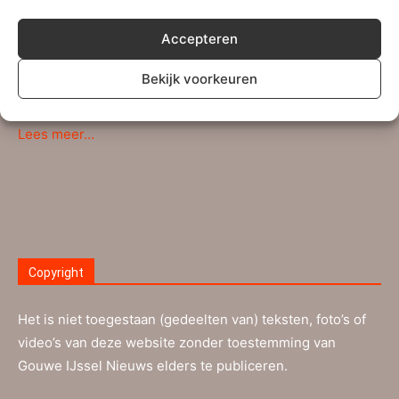
Persberichten, (sport)verslagen en andere
Accepteren
mededelingen kunnen verstuurd worden naar ons
redactie-adres
info@gouweijsselnieuws.nl
. Ook voor
Bekijk voorkeuren
ingezonden brieven kan dit e-mailadres gebruikt worden.
Lees meer…
Copyright
Het is niet toegestaan (gedeelten van) teksten, foto’s of
video’s van deze website zonder toestemming van
Gouwe IJssel Nieuws elders te publiceren.