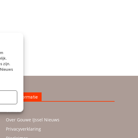
om
lijk.
 zijn.
l Nieuws
Meer informatie
Contact
Over Gouwe IJssel Nieuws
Privacyverklaring