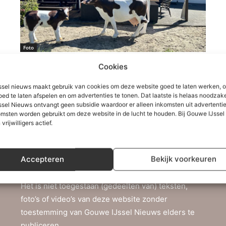
Foto
Strandgaper is nu Pannekoe
Cookies
Thom Demmenie
-
7 mei 2024
0
sel nieuws maakt gebruik van cookies om deze website goed te laten werken, 
oed te laten afspelen en om advertenties te tonen. Dat laatste is helaas noodzake
sel Nieuws ontvangt geen subsidie waardoor er alleen inkomsten uit advertenties
msten worden gebruikt om deze website in de lucht te houden. Bij Gouwe IJsse
 vrijwilligers actief.
Accepteren
Bekijk voorkeuren
Copyright
Het is niet toegestaan (gedeelten van) teksten,
foto’s of video’s van deze website zonder
toestemming van Gouwe IJssel Nieuws elders te
publiceren.