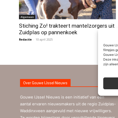
Algemeen
Stiching Zo! trakteert mantelzorgers uit
Zuidplas op pannenkoek
Redactie
-
10 april 2025
0
Gouwe IJs
filmpjes g
Gouwe IJs
Deze inko
zijn alleen
Over Gouwe IJssel Nieuws
Gouwe IJssel Nieuws is een initiatief van een
aantal ervaren nieuwsmakers uit de regio Zuidplas-
Waddinxveen aangevuld met nieuwe vrijwilligers.
Ze worden bijgestaan door verschillende tipgevers.