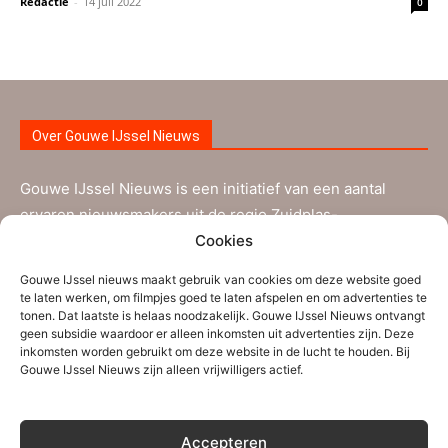
Redactie
-
14 juli 2022
0
Over Gouwe IJssel Nieuws
Gouwe IJssel Nieuws is een initiatief van een aantal
ervaren nieuwsmakers uit de regio Zuidplas-
Cookies
Waddinxveen aangevuld met nieuwe vrijwilligers. Ze
worden bijgestaan door verschillende tipgevers. Gouwe
Gouwe IJssel nieuws maakt gebruik van cookies om deze website goed
IJssel Nieuws brengt informatie die voor de inwoners uit
te laten werken, om filmpjes goed te laten afspelen en om advertenties te
tonen. Dat laatste is helaas noodzakelijk. Gouwe IJssel Nieuws ontvangt
Zuidplas, Waddinxveen en de nabije regio interessant is.
geen subsidie waardoor er alleen inkomsten uit advertenties zijn. Deze
inkomsten worden gebruikt om deze website in de lucht te houden. Bij
Persberichten, (sport)verslagen en andere
Gouwe IJssel Nieuws zijn alleen vrijwilligers actief.
mededelingen kunnen verstuurd worden naar ons
redactie-adres
info@gouweijsselnieuws.nl
. Ook voor
Accepteren