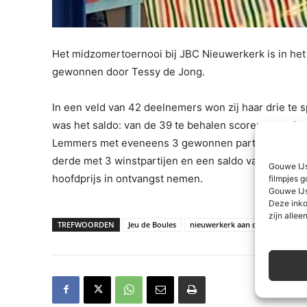
Het midzomertoernooi bij JBC Nieuwerkerk is in he
gewonnen door Tessy de Jong.
In een veld van 42 deelnemers won zij haar drie te s
was het saldo: van de 39 te behalen scorepunten ha
Lemmers met eveneens 3 gewonnen partijen. Zijn sal
derde met 3 winstpartijen en een saldo van 20 punt
Gouwe IJs
hoofdprijs in ontvangst nemen.
filmpjes g
Gouwe IJs
Deze inko
zijn alleen
TREFWOORDEN
Jeu de Boules
nieuwerkerk aan den IJssel
to