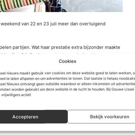
t weekend van 22 en 23 juli meer dan overtuigend
pelen partijen. Wat haar prestatie extra bijzonder maakte
alde zij er 34. Op de tweede plaats eindige Humprey
Cookies
do stokte op 21 punten. Jan van Ewijk eindigde als
en. Na afloop kon Tessy de door haar verdiende
sel nieuws maakt gebruik van cookies om deze website goed te laten werken, 
oed te laten afspelen en om advertenties te tonen. Dat laatste is helaas noodzake
sel Nieuws ontvangt geen subsidie waardoor er alleen inkomsten uit advertenties
msten worden gebruikt om deze website in de lucht te houden. Bij Gouwe IJsse
 vrijwilligers actief.
ernooi
Accepteren
Bekijk voorkeuren