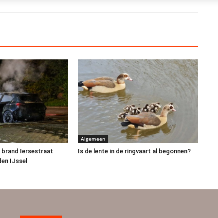
Algemeen
 brand Iersestraat
Is de lente in de ringvaart al begonnen?
den IJssel