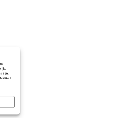
om
lijk.
 zijn.
l Nieuws