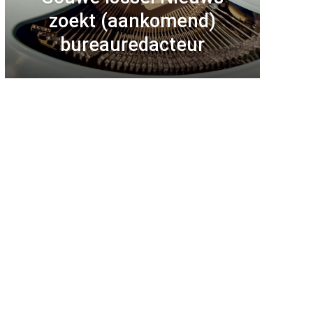
zoekt (aankomend)
bureauredacteur