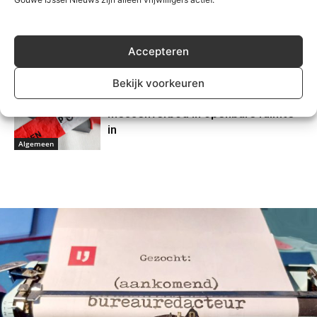
Botulisme en Blauwalg in Zuidplas
Accepteren
Algemeen
Bekijk voorkeuren
Zuidplas voert gemeentebreed
messenverbod in openbare ruimte
in
Algemeen