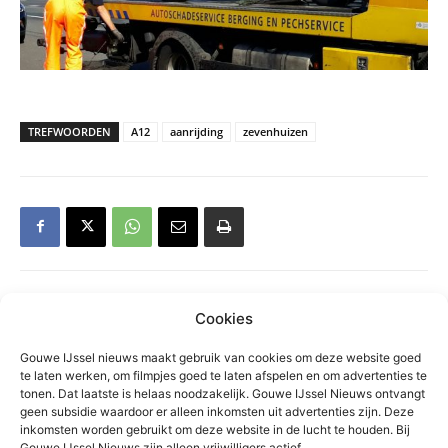
TREFWOORDEN
A12
aanrijding
zevenhuizen
Cookies
Gerelateerd
Gouwe IJssel nieuws maakt gebruik van cookies om deze website goed
Grote zoektocht op
te laten werken, om filmpjes goed te laten afspelen en om advertenties te
tonen. Dat laatste is helaas noodzakelijk. Gouwe IJssel Nieuws ontvangt
Zevenhuizerplas, vermist persoon
geen subsidie waardoor er alleen inkomsten uit advertenties zijn. Deze
veilig gevonden
inkomsten worden gebruikt om deze website in de lucht te houden. Bij
Algemeen
Gouwe IJssel Nieuws zijn alleen vrijwilligers actief.