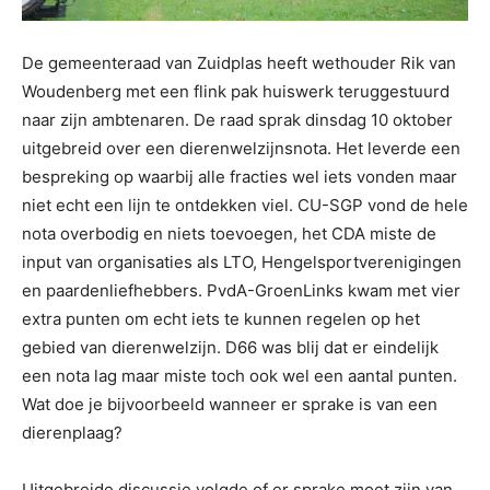
De gemeenteraad van Zuidplas heeft wethouder Rik van
Woudenberg met een flink pak huiswerk teruggestuurd
naar zijn ambtenaren. De raad sprak dinsdag 10 oktober
uitgebreid over een dierenwelzijnsnota. Het leverde een
bespreking op waarbij alle fracties wel iets vonden maar
niet echt een lijn te ontdekken viel. CU-SGP vond de hele
nota overbodig en niets toevoegen, het CDA miste de
input van organisaties als LTO, Hengelsportverenigingen
en paardenliefhebbers. PvdA-GroenLinks kwam met vier
extra punten om echt iets te kunnen regelen op het
gebied van dierenwelzijn. D66 was blij dat er eindelijk
een nota lag maar miste toch ook wel een aantal punten.
Wat doe je bijvoorbeeld wanneer er sprake is van een
dierenplaag?
Uitgebreide discussie volgde of er sprake moet zijn van