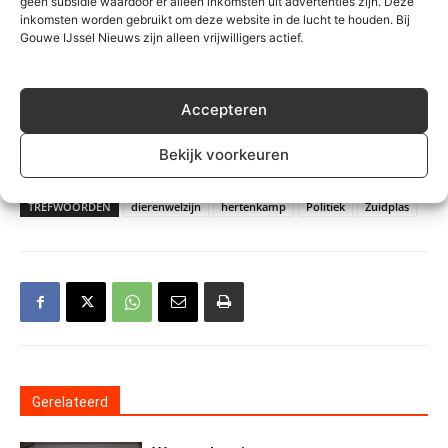
geen subsidie waardoor er alleen inkomsten uit advertenties zijn. Deze
inkomsten worden gebruikt om deze website in de lucht te houden. Bij
Gouwe IJssel Nieuws zijn alleen vrijwilligers actief.
Accepteren
Foto onder: Sylvia van Straalen
Bekijk voorkeuren
TREFWOORDEN
dierenwelzijn
hertenkamp
Politiek
Zuidplas
Gerelateerd