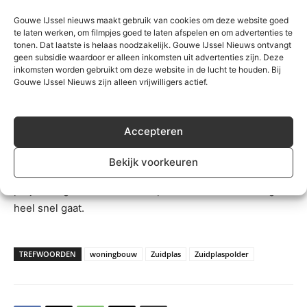
Gouwe IJssel nieuws maakt gebruik van cookies om deze website goed
Overigens worden de plannen die er al zijn zo snel
te laten werken, om filmpjes goed te laten afspelen en om advertenties te
tonen. Dat laatste is helaas noodzakelijk. Gouwe IJssel Nieuws ontvangt
mogelijk uitgevoerd. De komende jaren zal er
geen subsidie waardoor er alleen inkomsten uit advertenties zijn. Deze
voornamelijk bij Zevenhuizen gebouwd worden in
inkomsten worden gebruikt om deze website in de lucht te houden. Bij
Gouwe IJssel Nieuws zijn alleen vrijwilligers actief.
Zevenhuizen-Zuid. De eerste 500 woningen van de 1.400
zijn bijna klaar. In Moerkapelle zijn er inmiddels zo’n 300
van de 550 woningen klaar en in Moordrecht wordt in de
Accepteren
Brinkhorst hard gebouwd aan 350 woningen. In
Nieuwerkerk aan den IJssel komen sowieso 550
Bekijk voorkeuren
woningen in het nieuwe deel van Esse laag. Voor alle
projecten geldt dat de verkoop van de nieuwe woningen
heel snel gaat.
TREFWOORDEN
woningbouw
Zuidplas
Zuidplaspolder