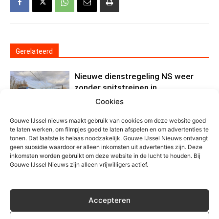
Gerelateerd
Nieuwe dienstregeling NS weer
zonder spitstreinen in
Nieuwerkerk
Cookies
Algemeen
Gouwe IJssel nieuws maakt gebruik van cookies om deze website goed
Stoomtrein bij station Gouda
te laten werken, om filmpjes goed te laten afspelen en om advertenties te
tonen. Dat laatste is helaas noodzakelijk. Gouwe IJssel Nieuws ontvangt
geen subsidie waardoor er alleen inkomsten uit advertenties zijn. Deze
inkomsten worden gebruikt om deze website in de lucht te houden. Bij
Foto
Gouwe IJssel Nieuws zijn alleen vrijwilligers actief.
In toekomst een Arriva trein bij
Nieuwerkerk?
Accepteren
Algemeen