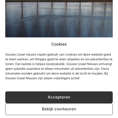
Cookies
Gouwe IJssel nieuws maakt gebruik van cookies om deze website goed
Windwakken in de ijsbaan van Hitland
te laten werken, om filmpjes goed te laten afspelen en om advertenties te
tonen. Dat laatste is helaas noodzakelijk. Gouwe IJssel Nieuws ontvangt
geen subsidie waardoor er alleen inkomsten uit advertenties zijn. Deze
TREFWOORDEN
Hitland
moordrecht
schaatsen
zevenhuizen
inkomsten worden gebruikt om deze website in de lucht te houden. Bij
Gouwe IJssel Nieuws zijn alleen vrijwilligers actief.
Accepteren
Bekijk voorkeuren