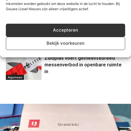
Zevenhuizerplas, vermist persoon
inkomsten worden gebruikt om deze website in de lucht te houden. Bij
Gouwe IJssel Nieuws zijn alleen vrijwilligers actief.
veilig gevonden
Algemeen
Botulisme en Blauwalg in Zuidplas
Accepteren
Bekijk voorkeuren
Algemeen
Zuidplas voert gemeentebreed
messenverbod in openbare ruimte
in
Algemeen