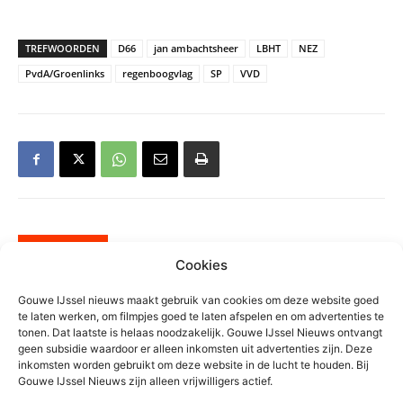
TREFWOORDEN
D66
jan ambachtsheer
LBHT
NEZ
PvdA/Groenlinks
regenboogvlag
SP
VVD
Gerelateerd
Cookies
D66 Zuidplas kiest nieuwe
Gouwe IJssel nieuws maakt gebruik van cookies om deze website goed
lijsttrekker: een frisse blik en
te laten werken, om filmpjes goed te laten afspelen en om advertenties te
tonen. Dat laatste is helaas noodzakelijk. Gouwe IJssel Nieuws ontvangt
nieuwe energie
geen subsidie waardoor er alleen inkomsten uit advertenties zijn. Deze
Politiek
inkomsten worden gebruikt om deze website in de lucht te houden. Bij
Gouwe IJssel Nieuws zijn alleen vrijwilligers actief.
D66 en VVD willen impuls geven