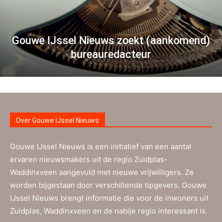
Gouwe IJssel Nieuws zoekt (aankomend)
bureauredacteur
Over Gouwe IJssel Nieuws
Gouwe IJssel Nieuws is een initiatief van een aantal
ervaren nieuwsmakers uit de regio Zuidplas-
Waddinxveen aangevuld met nieuwe vrijwilligers. Ze
worden bijgestaan door verschillende tipgevers. Gouwe
IJssel Nieuws brengt informatie die voor de inwoners uit
Zuidplas, Waddinxveen en de nabije regio interessant is.