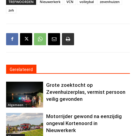
TREFWOORDEN
Nieuwerkerk
VCN
volleybal
zevenhuizen
zvh
Gerelateerd
Grote zoektocht op
Zevenhuizerplas, vermist persoon
veilig gevonden
Algemeen
Motorrijder gewond na eenzijdig
ongeval Kortenoord in
Nieuwerkerk