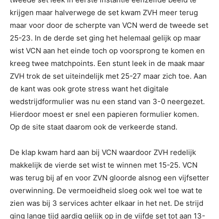
krijgen maar halverwege de set kwam ZVH meer terug
maar voor door de scherpte van VCN werd de tweede set
25-23. In de derde set ging het helemaal gelijk op maar
wist VCN aan het einde toch op voorsprong te komen en
kreeg twee matchpoints. Een stunt leek in de maak maar
ZVH trok de set uiteindelijk met 25-27 maar zich toe. Aan
de kant was ook grote stress want het digitale
wedstrijdformulier was nu een stand van 3-0 neergezet.
Hierdoor moest er snel een papieren formulier komen.
Op de site staat daarom ook de verkeerde stand.
De klap kwam hard aan bij VCN waardoor ZVH redelijk
makkelijk de vierde set wist te winnen met 15-25. VCN
was terug bij af en voor ZVN gloorde alsnog een vijfsetter
overwinning. De vermoeidheid sloeg ook wel toe wat te
zien was bij 3 services achter elkaar in het net. De strijd
ging lange tijd aardig gelijk op in de vijfde set tot aan 13-