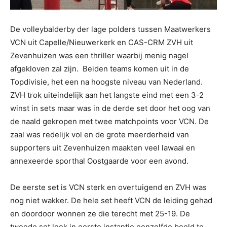
De volleybalderby der lage polders tussen Maatwerkers
VCN uit Capelle/Nieuwerkerk en CAS-CRM ZVH uit
Zevenhuizen was een thriller waarbij menig nagel
afgekloven zal zijn. Beiden teams komen uit in de
Topdivisie, het een na hoogste niveau van Nederland.
ZVH trok uiteindelijk aan het langste eind met een 3-2
winst in sets maar was in de derde set door het oog van
de naald gekropen met twee matchpoints voor VCN. De
zaal was redelijk vol en de grote meerderheid van
supporters uit Zevenhuizen maakten veel lawaai en
annexeerde sporthal Oostgaarde voor een avond.
De eerste set is VCN sterk en overtuigend en ZVH was
nog niet wakker. De hele set heeft VCN de leiding gehad
en doordoor wonnen ze die terecht met 25-19. De
tweede set leek in eerste instantie eenzelfde beeld te