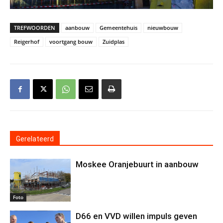
TREFWOORDEN
aanbouw
Gemeentehuis
nieuwbouw
Reigerhof
voortgang bouw
Zuidplas
Gerelateerd
Moskee Oranjebuurt in aanbouw
Foto
D66 en VVD willen impuls geven