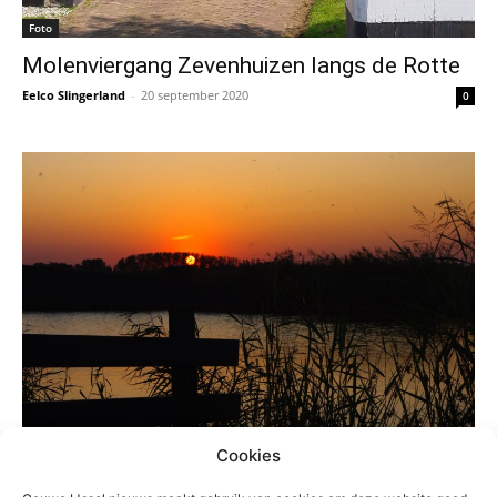
Foto
Molenviergang Zevenhuizen langs de Rotte
Eelco Slingerland
-
20 september 2020
0
Foto
Cookies
Zonsondergang GroenBlauwezonde bij