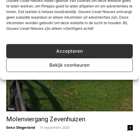
Gouwe IJssel nieuws maakt gebruik van cookies om deze website goed
Moordrecht
te laten werken, om filmpjes goed te laten afspelen en om advertenties te
Eelco Slingerland
-
19 september 2020
0
tonen. Dat laatste is helaas noodzakelijk. Gouwe IJssel Nieuws ontvangt
geen subsidie waardoor er alleen inkomsten uit advertenties zijn. Deze
inkomsten worden gebruikt om deze website in de lucht te houden. Bij
Gouwe IJssel Nieuws zijn alleen vrijwilligers actief.
Accepteren
Bekijk voorkeuren
Foto
Molenviergang Zevenhuizen
Eelco Slingerland
-
19 september 2020
0