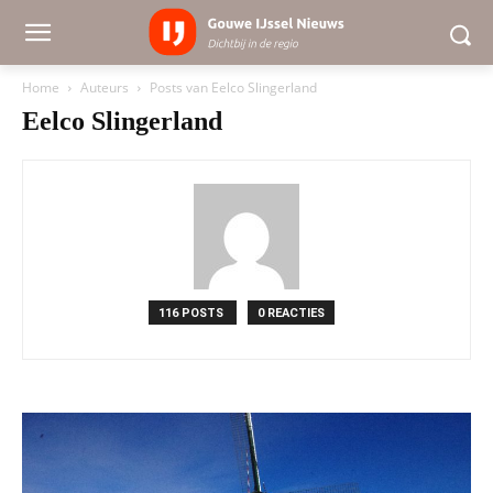
Home
Auteurs
Posts van Eelco Slingerland
Eelco Slingerland
116 POSTS
0 REACTIES