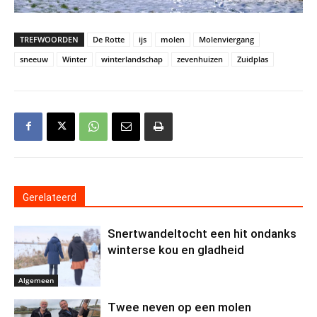
TREFWOORDEN
De Rotte
ijs
molen
Molenviergang
sneeuw
Winter
winterlandschap
zevenhuizen
Zuidplas
Gerelateerd
Snertwandeltocht een hit ondanks
winterse kou en gladheid
Algemeen
Twee neven op een molen