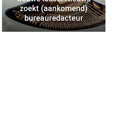
zoekt (aankomend)
bureauredacteur