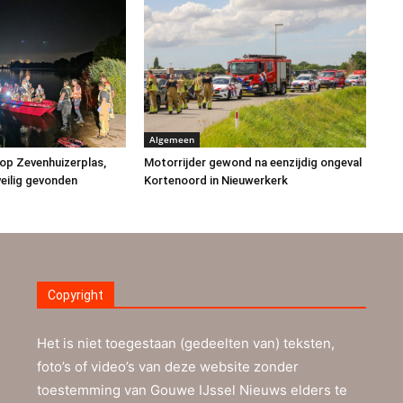
Algemeen
op Zevenhuizerplas,
Motorrijder gewond na eenzijdig ongeval
eilig gevonden
Kortenoord in Nieuwerkerk
Copyright
Het is niet toegestaan (gedeelten van) teksten,
foto’s of video’s van deze website zonder
toestemming van Gouwe IJssel Nieuws elders te