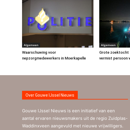
Algemeen
Algemeen
Waarschuwing voor
Grote zoektocht 
nepzorgmedewerkers in Moerkapelle
vermist persoon v
Over Gouwe IJssel Nieuws
Gouwe IJssel Nieuws is een initiatief van een
aantal ervaren nieuwsmakers uit de regio Zuidplas-
Waddinxveen aangevuld met nieuwe vrijwilligers.