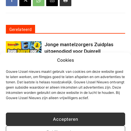
Gerelateerd
Jonge mantelzorgers Zuidplas
uitgenodigd voor Duinrell
Cookies
Algemeen
Gouwe IJssel nieuws maakt gebruik van cookies om deze website goed
Stiching Zo! trakteert
te laten werken, om filmpjes goed te laten afspelen en om advertenties te
mantelzorgers uit Zuidplas op
tonen. Dat laatste is helaas noodzakelijk. Gouwe IJssel Nieuws ontvangt
geen subsidie waardoor er alleen inkomsten uit advertenties zijn. Deze
pannenkoek
inkomsten worden gebruikt om deze website in de lucht te houden. Bij
Algemeen
Gouwe IJssel Nieuws zijn alleen vrijwilligers actief.
Bijeenkomst voor verzorgers van
een naaste met dementie
Accepteren
Algemeen