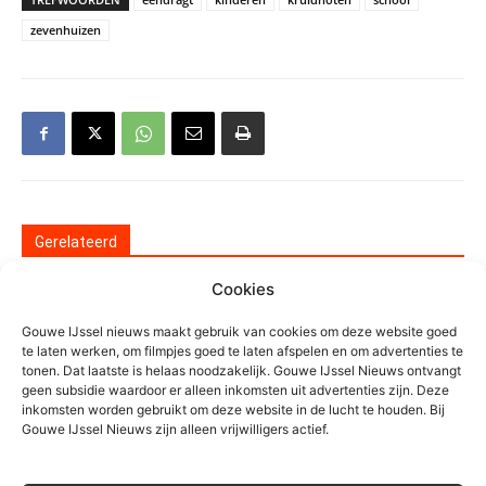
zevenhuizen
Gerelateerd
Cookies
Grote zoektocht op
Zevenhuizerplas, vermist persoon
Gouwe IJssel nieuws maakt gebruik van cookies om deze website goed
veilig gevonden
te laten werken, om filmpjes goed te laten afspelen en om advertenties te
Algemeen
tonen. Dat laatste is helaas noodzakelijk. Gouwe IJssel Nieuws ontvangt
geen subsidie waardoor er alleen inkomsten uit advertenties zijn. Deze
Botulisme en Blauwalg in Zuidplas
inkomsten worden gebruikt om deze website in de lucht te houden. Bij
Gouwe IJssel Nieuws zijn alleen vrijwilligers actief.
Algemeen