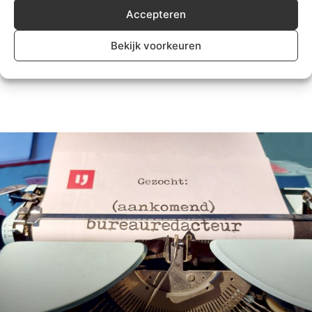
Accepteren
Zuidplas voert gemeentebreed
messenverbod in openbare ruimte
Bekijk voorkeuren
in
Algemeen