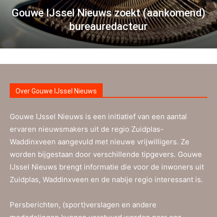
Gouwe IJssel Nieuws zoekt (aankomend)
bureauredacteur
Over Gouwe IJssel Nieuws
Gouwe IJssel Nieuws is een initiatief van een aantal
ervaren nieuwsmakers uit de regio Zuidplas-
Waddinxveen aangevuld met nieuwe vrijwilligers. Ze
worden bijgestaan door verschillende tipgevers. Gouwe
IJssel Nieuws brengt informatie die voor de inwoners uit
Zuidplas, Waddinxveen en de nabije regio interessant is.
Persberichten, (sport)verslagen en andere