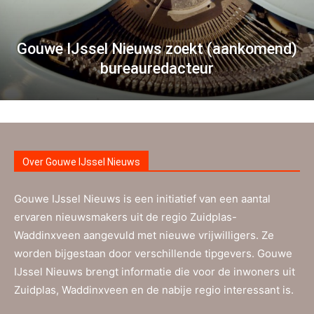
Gouwe IJssel Nieuws zoekt (aankomend)
bureauredacteur
Over Gouwe IJssel Nieuws
Gouwe IJssel Nieuws is een initiatief van een aantal
ervaren nieuwsmakers uit de regio Zuidplas-
Waddinxveen aangevuld met nieuwe vrijwilligers. Ze
worden bijgestaan door verschillende tipgevers. Gouwe
IJssel Nieuws brengt informatie die voor de inwoners uit
Zuidplas, Waddinxveen en de nabije regio interessant is.