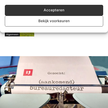
veilig gevonden
Algemeen
Accepteren
Motorrijder gewond na eenzijdig
Bekijk voorkeuren
ongeval Kortenoord in
Nieuwerkerk
Algemeen