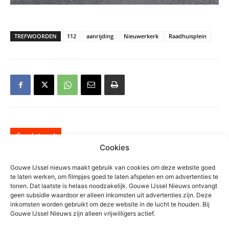
TREFWOORDEN
112
aanrijding
Nieuwerkerk
Raadhuisplein
Gerelateerd
Cookies
Waarschuwing voor
Gouwe IJssel nieuws maakt gebruik van cookies om deze website goed
nepzorgmedewerkers in
te laten werken, om filmpjes goed te laten afspelen en om advertenties te
Moerkapelle
tonen. Dat laatste is helaas noodzakelijk. Gouwe IJssel Nieuws ontvangt
geen subsidie waardoor er alleen inkomsten uit advertenties zijn. Deze
Algemeen
inkomsten worden gebruikt om deze website in de lucht te houden. Bij
Gouwe IJssel Nieuws zijn alleen vrijwilligers actief.
Grote zoektocht op
Zevenhuizerplas, vermist persoon