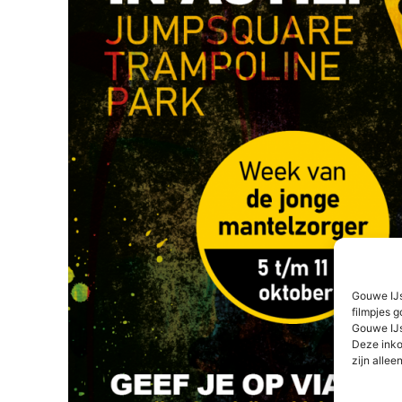
Gouwe IJs
filmpjes g
Gouwe IJs
Deze inko
zijn alleen