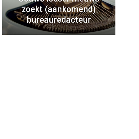
zoekt (aankomend)
bureauredacteur