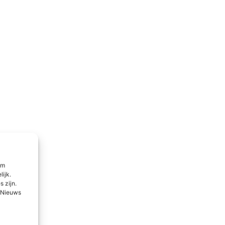
om
lijk.
 zijn.
l Nieuws