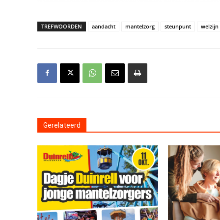
TREFWOORDEN
aandacht
mantelzorg
steunpunt
welzijn
Gerelateerd