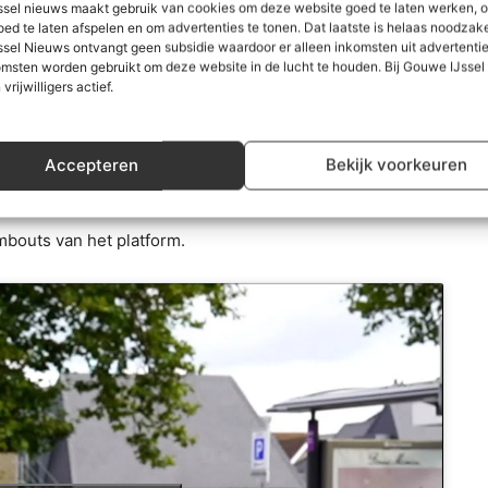
sel nieuws maakt gebruik van cookies om deze website goed te laten werken, 
liteit vormen de basis van een inclusieve samenleving!”
oed te laten afspelen en om advertenties te tonen. Dat laatste is helaas noodzake
sel Nieuws ontvangt geen subsidie waardoor er alleen inkomsten uit advertenties
msten worden gebruikt om deze website in de lucht te houden. Bij Gouwe IJsse
ook mee op pad en was achteraf nog flink onder de
 vrijwilligers actief.
ele dingen, zoals met de trein reizen, niet voor iedereen
s om op scholen hier ook over te praten. Door het
n zonder beperking grotendeels gescheiden van elkaar
Accepteren
Bekijk voorkeuren
.
bouts van het platform.