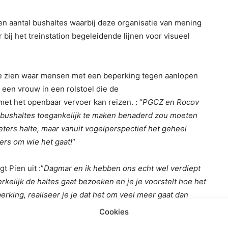
en aantal bushaltes waarbij deze organisatie van mening
r bij het treinstation begeleidende lijnen voor visueel
te zien waar mensen met een beperking tegen aanlopen
een vrouw in een rolstoel die de
met het openbaar vervoer kan reizen. : “
PGCZ en Rocov
 bushaltes toegankelijk te maken benaderd zou moeten
ters halte, maar vanuit vogelperspectief het geheel
ers om wie het gaat!
“
 Pien uit :”
Dagmar en ik hebben ons echt wel verdiept
rkelijk de haltes gaat bezoeken en je je voorstelt hoe het
erking, realiseer je je dat het om veel meer gaat dan
en veel meldingen en wensen binnen van inwoners, dit
Cookies
n Zuidplas bespreken én de daadwerkelijke locaties