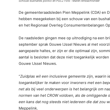
Schouw bushaltes politici en PGCZ Foto : Maren Ambachtsheer
De gemeenteraadsleden Pien Meppelink (CDA) en 
hebben meegekeken bij een schouw van een bushalt
en het Regionaal Overleg Consumentenbelangen Op
De raadsleden gingen mee op uitnodiging na een brie
september sprak Gouwe IJssel Nieuws al met voorzit
aangepaste haltes, er zijn er die optimaal zijn, s
aantal is besloten dat deze niet toegankelijk worde
Gouwe IJssel Nieuws.
“
Zuidplas wil een inclusieve gemeente zijn, waarin
toegankelijker te maken voor inwoners met een beperk
net als bij veel onderwerpen is het belangrijk om naa
normen van het CROW voldoen, als de omliggende ope
een kans dat nog steeds niet iedereen die dat zou w
Meppelink.