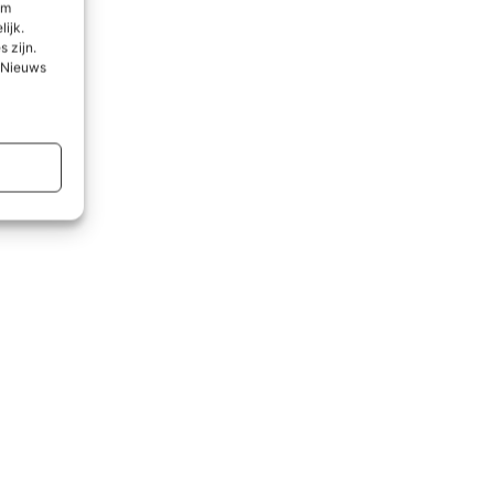
om
lijk.
 zijn.
l Nieuws