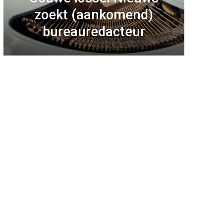
zoekt (aankomend)
bureauredacteur