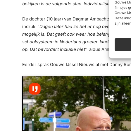
Gouwe IJs
bekijken is de volgende stap. Individualisme en mobi
filmpjes g
Gouwe IJs
Deze inko
De dochter (10 jaar) van Dagmar Ambachtsheer was 
zijn alleen
indruk. “
Dagen later had ze het er nog over. Hoe simp
mogelijk is. Dat geeft ook weer hoe belangrijk het i
schoolsysteem in Nederland groeien kinderen met e
op. Dat bevordert inclusie niet
” aldus Ambachtsheer
Eerder sprak Gouwe IJssel Nieuws al met Danny Rom