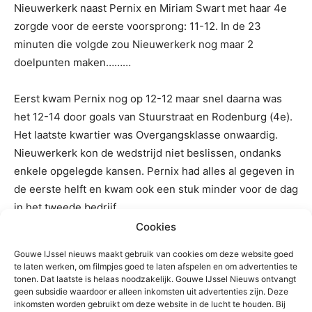
Nieuwerkerk naast Pernix en Miriam Swart met haar 4e
zorgde voor de eerste voorsprong: 11-12. In de 23
minuten die volgde zou Nieuwerkerk nog maar 2
doelpunten maken………
Eerst kwam Pernix nog op 12-12 maar snel daarna was
het 12-14 door goals van Stuurstraat en Rodenburg (4e).
Het laatste kwartier was Overgangsklasse onwaardig.
Nieuwerkerk kon de wedstrijd niet beslissen, ondanks
enkele opgelegde kansen. Pernix had alles al gegeven in
de eerste helft en kwam ook een stuk minder voor de dag
in het tweede bedrijf.
Cookies
Het was al aangekondigd. De stippen van de
Gouwe IJssel nieuws maakt gebruik van cookies om deze website goed
Nieuwerkerkse dames beginnen wel een dingetje te
te laten werken, om filmpjes goed te laten afspelen en om advertenties te
worden. De spelers trainen drie keer per week maar
tonen. Dat laatste is helaas noodzakelijk. Gouwe IJssel Nieuws ontvangt
geen subsidie waardoor er alleen inkomsten uit advertenties zijn. Deze
wellicht kan er iets meer aandacht op het nemen van
inkomsten worden gebruikt om deze website in de lucht te houden. Bij