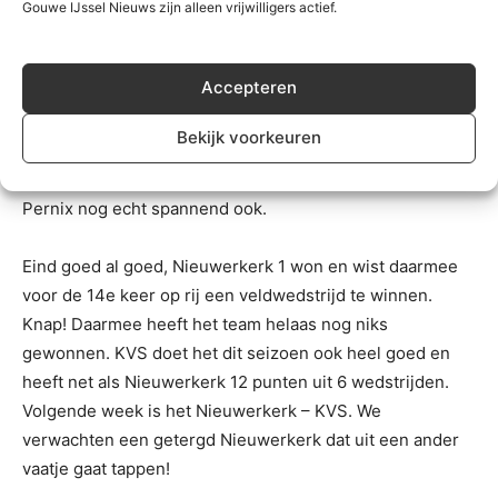
strafworpen. Die worden simpelweg te vaak gemist.
Gouwe IJssel Nieuws zijn alleen vrijwilligers actief.
Eerste miste Swart op 12-14 en in de slotfase miste ook
de weer ingevallen Blok haar buitenkansje. In die
Accepteren
spannende slotfase had Nieuwerkerk er ook voor kunnen
kiezen om de “stip-verdiener” te wisselen zodat er
Bekijk voorkeuren
iemand met meer zekerheid de stip had kunnen nemen.
Dat gebeurde niet en daardoor werd het na de 13-14 van
Pernix nog echt spannend ook.
Eind goed al goed, Nieuwerkerk 1 won en wist daarmee
voor de 14e keer op rij een veldwedstrijd te winnen.
Knap! Daarmee heeft het team helaas nog niks
gewonnen. KVS doet het dit seizoen ook heel goed en
heeft net als Nieuwerkerk 12 punten uit 6 wedstrijden.
Volgende week is het Nieuwerkerk – KVS. We
verwachten een getergd Nieuwerkerk dat uit een ander
vaatje gaat tappen!