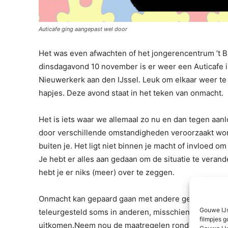
Auticafe ging aangepast wel door
Het was even afwachten of het jongerencentrum ’t Bl
dinsdagavond 10 november is er weer een Auticafe i
Nieuwerkerk aan den IJssel. Leuk om elkaar weer te z
hapjes. Deze avond staat in het teken van onmacht.
Het is iets waar we allemaal zo nu en dan tegen aan
door verschillende omstandigheden veroorzaakt word
buiten je. Het ligt niet binnen je macht of invloed om
Je hebt er alles aan gedaan om de situatie te verander
hebt je er niks (meer) over te zeggen.
Onmacht kan gepaard gaan met andere gevoelens zoal
Gouwe IJs
teleurgesteld soms in anderen, misschien in jezelf. 
filmpjes g
uitkomen.Neem nou de maatregelen rondom corona bi
Gouwe IJs