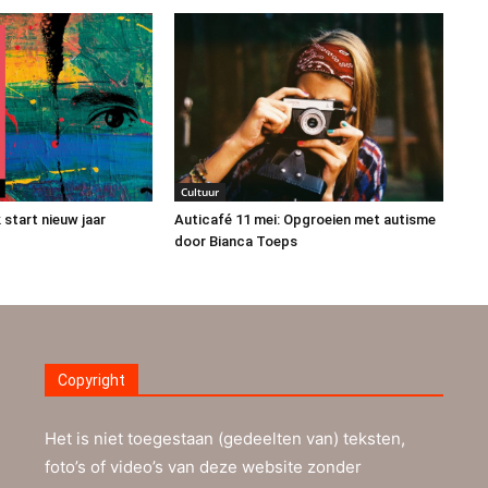
Cultuur
k start nieuw jaar
Auticafé 11 mei: Opgroeien met autisme
door Bianca Toeps
Copyright
Het is niet toegestaan (gedeelten van) teksten,
foto’s of video’s van deze website zonder