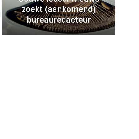
zoekt (aankomend)
bureauredacteur