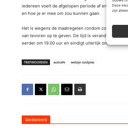
Deze inko
iedereen voelt de afgelopen periode af en toe onma
zijn alleen
en hoe je er mee om zou kunnen gaan.
Het is wegens de maatregelen rondom corona verplich
van tevoren op te geven. De tijd is veranderd in lij
eerder om 19.00 uur en eindigt uiterlijk om 22.00 uur
TREFWOORDEN
auticafe
welzijn zuidplas
Gerelateerd