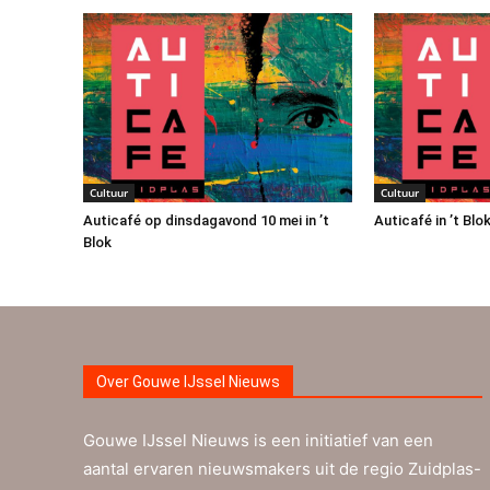
Cultuur
Cultuur
Auticafé op dinsdagavond 10 mei in ’t
Auticafé in ’t Blo
Blok
Over Gouwe IJssel Nieuws
Gouwe IJssel Nieuws is een initiatief van een
aantal ervaren nieuwsmakers uit de regio Zuidplas-