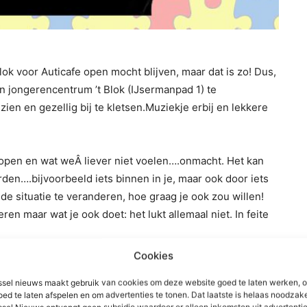
ok voor Auticafe open mocht blijven, maar dat is zo! Dus,
n jongerencentrum ’t Blok (IJsermanpad 1) te
ien en gezellig bij te kletsen.Muziekje erbij en lekkere
lopen en wat weÂ liever niet voelen….onmacht. Het kan
en….bijvoorbeeld iets binnen in je, maar ook door iets
 de situatie te veranderen, hoe graag je ook zou willen!
en maar wat je ook doet: het lukt allemaal niet. In feite
Cookies
s hulpeloosheid of teleurstelling. Je bent misschien
sel nieuws maakt gebruik van cookies om deze website goed te laten werken, 
Je had heel andere verwachtingen die in zijn geheel niet
oed te laten afspelen en om advertenties te tonen. Dat laatste is helaas noodzake
jvoorbeeld. Er wordt niet veel over gesproken, maar
sel Nieuws ontvangt geen subsidie waardoor er alleen inkomsten uit advertenties