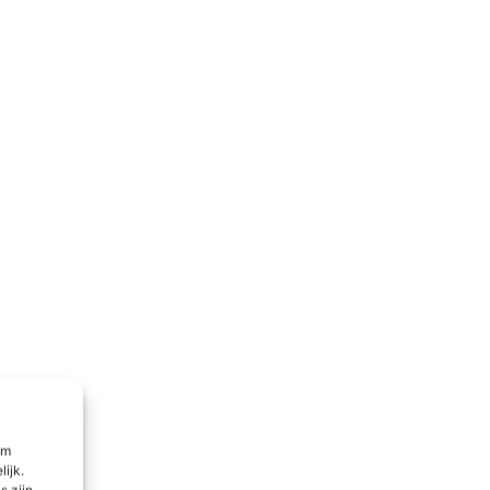
om
lijk.
 zijn.