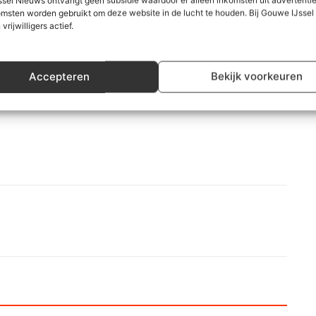
msten worden gebruikt om deze website in de lucht te houden. Bij Gouwe IJsse
cht. Deze avond kijken we wat onmacht is, wat het doet
 vrijwilligers actief.
t om je via de mail (
kim@welzijnzuidplas.nl)
Accepteren
Bekijk voorkeuren
n met de maatregelen. De avond begint een half uurtje
.