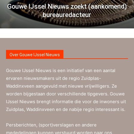
Gouwe IJssel Nieuws zoekt (aankomend)
bureauredacteur
Over Gouwe IJssel Nieuws
Gouwe IJssel Nieuws is een initiatief van een aantal
ervaren nieuwsmakers uit de regio Zuidplas-
Waddinxveen aangevuld met nieuwe vrijwilligers. Ze
worden bijgestaan door verschillende tipgevers. Gouwe
IJssel Nieuws brengt informatie die voor de inwoners uit
Zuidplas, Waddinxveen en de nabije regio interessant is.
Persberichten, (sport)verslagen en andere
mededelingen kunnen verstuurd worden naar ons