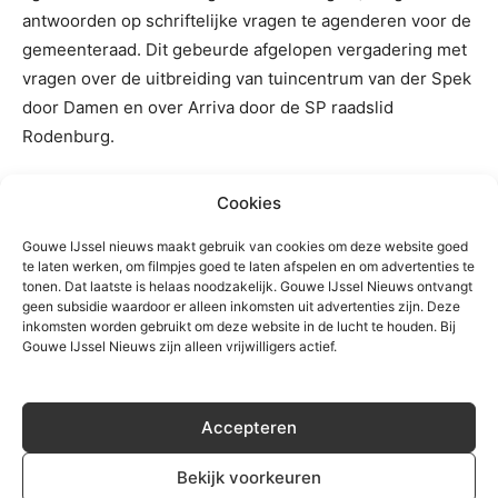
antwoorden op schriftelijke vragen te agenderen voor de
gemeenteraad. Dit gebeurde afgelopen vergadering met
vragen over de uitbreiding van tuincentrum van der Spek
door Damen en over Arriva door de SP raadslid
Rodenburg.
Wrevel bij andere partijen
Cookies
Andere partijen in de gemeenteraad verbazen zich over
Gouwe IJssel nieuws maakt gebruik van cookies om deze website goed
te laten werken, om filmpjes goed te laten afspelen en om advertenties te
het onderzoek. Vooral eerst tegenstemmen en
tonen. Dat laatste is helaas noodzakelijk. Gouwe IJssel Nieuws ontvangt
vervolgens met de standpunten van deze partijen er
geen subsidie waardoor er alleen inkomsten uit advertenties zijn. Deze
inkomsten worden gebruikt om deze website in de lucht te houden. Bij
vandoor gaan, terwijl de gemeente er mee bezig is, wordt
Gouwe IJssel Nieuws zijn alleen vrijwilligers actief.
door diverse raadsleden niet op prijs gesteld.
Ferry van Wijnen (VVD) is enigszins verbaasd over het
Accepteren
het onderzoek van PvdA/GroenLinks. “
We weten dat de
wethouder toegezegd heeft om medio maart 2021 met
Bekijk voorkeuren