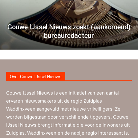
Gouwe IJssel Nieuws zoekt (aankomend)
bureauredacteur
Over Gouwe IJssel Nieuws
Gouwe IJssel Nieuws is een initiatief van een aantal
ervaren nieuwsmakers uit de regio Zuidplas-
Waddinxveen aangevuld met nieuwe vrijwilligers. Ze
worden bijgestaan door verschillende tipgevers. Gouwe
IJssel Nieuws brengt informatie die voor de inwoners uit
Zuidplas, Waddinxveen en de nabije regio interessant is.