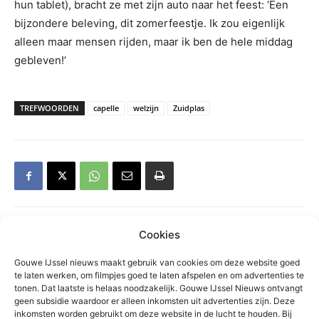
hun tablet), bracht ze met zijn auto naar het feest: ‘Een
bijzondere beleving, dit zomerfeestje. Ik zou eigenlijk
alleen maar mensen rijden, maar ik ben de hele middag
gebleven!’
TREFWOORDEN
capelle
welzijn
Zuidplas
Cookies
Gerelateerd
Gouwe IJssel nieuws maakt gebruik van cookies om deze website goed
te laten werken, om filmpjes goed te laten afspelen en om advertenties te
Waarschuwing voor
tonen. Dat laatste is helaas noodzakelijk. Gouwe IJssel Nieuws ontvangt
nepzorgmedewerkers in
geen subsidie waardoor er alleen inkomsten uit advertenties zijn. Deze
inkomsten worden gebruikt om deze website in de lucht te houden. Bij
Moerkapelle