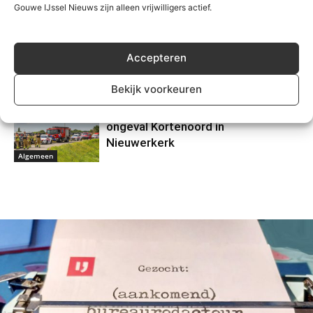
Gouwe IJssel Nieuws zijn alleen vrijwilligers actief.
Algemeen
Grote zoektocht op
Zevenhuizerplas, vermist persoon
Accepteren
veilig gevonden
Algemeen
Bekijk voorkeuren
Motorrijder gewond na eenzijdig
ongeval Kortenoord in
Nieuwerkerk
Algemeen