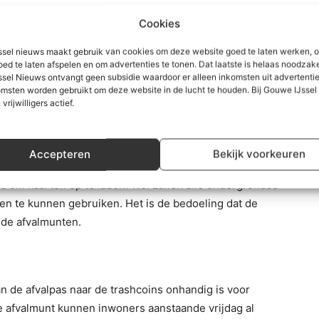
Cookies
containers in Zuidplas
mogelijk afgesloten
gaan worden
. Dit komt door een faillissement bij de leverancier van
sel nieuws maakt gebruik van cookies om deze website goed te laten werken, 
de gemeenteraad
in een informatienota
. Het college liet
oed te laten afspelen en om advertenties te tonen. Dat laatste is helaas noodzake
sel Nieuws ontvangt geen subsidie waardoor er alleen inkomsten uit advertenties
atief plan te bedenken om het niet zover te laten komen.
msten worden gebruikt om deze website in de lucht te houden. Bij Gouwe IJsse
 vrijwilligers actief.
het afval lijkt nu het betalen met munten. De gemeente
Accepteren
Bekijk voorkeuren
in’ ofwel ‘afvalmunt’. Het voordeel van het trashcoins-
is om kaarten op te laden. Wel zullen alle ondergrondse
te kunnen gebruiken. Het is de bedoeling dat de
 de afvalmunten.
n de afvalpas naar de trashcoins onhandig is voor
 afvalmunt kunnen inwoners aanstaande vrijdag al