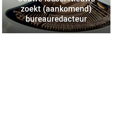
zoekt (aankomend)
bureauredacteur