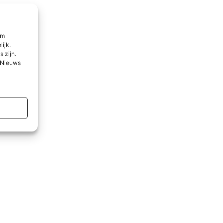
om
lijk.
 zijn.
l Nieuws