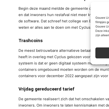
Begin deze maand meldde de gemeente dat de afval
en dat inwoners hun restafval niet meer kwijt kunnen
Gouwe IJs
de software. Dat schreef het college van B&W aan 
filmpjes g
Gouwe IJs
weten er alles aan te doen om met Cyclus een altern
Deze inko
zijn alleen
Trashcoins
De meest betrouwbare alternatieve betaalwijze voor 
heeft in overleg met Cyclus gekozen voor de ‘trashco
systeem is dat er geen digitaal systeem meer nodig 
containers omgebouwd moeten worden om de munten 
containers voor december 2022 aangepast zijn voor
Vrijdag gereduceerd tarief
De gemeente realiseert zich dat het omschakelen va
inwoners. Om inwoners te laten kennismaken met de