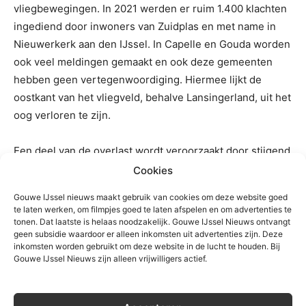
vliegbewegingen. In 2021 werden er ruim 1.400 klachten
ingediend door inwoners van Zuidplas en met name in
Nieuwerkerk aan den IJssel. In Capelle en Gouda worden
ook veel meldingen gemaakt en ook deze gemeenten
hebben geen vertegenwoordiging. Hiermee lijkt de
oostkant van het vliegveld, behalve Lansingerland, uit het
oog verloren te zijn.
Een deel van de overlast wordt veroorzaakt door stijgend
verkeer vanaf de 06 kant van de baan en dan de
Cookies
adviesroute afsnijdt en over Nieuwerkerk of Capelle komt
Gouwe IJssel nieuws maakt gebruik van cookies om deze website goed
vliegen. Soms moet dit overigens gebeuren omdat de
te laten werken, om filmpjes goed te laten afspelen en om advertenties te
Aalsmeerderbaan van Schiphol open is en de vliegtuigen
tonen. Dat laatste is helaas noodzakelijk. Gouwe IJssel Nieuws ontvangt
geen subsidie waardoor er alleen inkomsten uit advertenties zijn. Deze
van Rotterdam dan niet het aankomende verkeer van
inkomsten worden gebruikt om deze website in de lucht te houden. Bij
Schiphol mogen verstoren.
Gouwe IJssel Nieuws zijn alleen vrijwilligers actief.