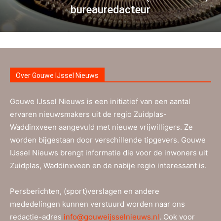
bureauredacteur
Over Gouwe IJssel Nieuws
Gouwe IJssel Nieuws is een initiatief van een aantal
ervaren nieuwsmakers uit de regio Zuidplas-
Waddinxveen aangevuld met nieuwe vrijwilligers. Ze
worden bijgestaan door verschillende tipgevers. Gouwe
IJssel Nieuws brengt informatie die voor de inwoners uit
Zuidplas, Waddinxveen en de nabije regio interessant is.
Persberichten, (sport)verslagen en andere
mededelingen kunnen verstuurd worden naar ons
redactie-adres
info@gouweijsselnieuws.nl
. Ook voor