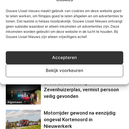
Gouwe IJssel nieuws maakt gebruik van cookies om deze website goed
te laten werken, om filmpjes goed te laten afspelen en om advertenties te
tonen. Dat laatste is helaas noodzakelijk. Gouwe IJssel Nieuws ontvangt
geen subsidie waardoor er alleen inkomsten uit advertenties zijn. Deze
inkomsten worden gebruikt om deze website in de lucht te houden. Bij
Gouwe IJssel Nieuws zijn alleen vrijwilligers actief.
Gerelateerd
Waarschuwing voor
Accepteren
nepzorgmedewerkers in
Moerkapelle
Bekijk voorkeuren
Algemeen
Grote zoektocht op
Zevenhuizerplas, vermist persoon
veilig gevonden
Algemeen
Motorrijder gewond na eenzijdig
ongeval Kortenoord in
Nieuwerkerk