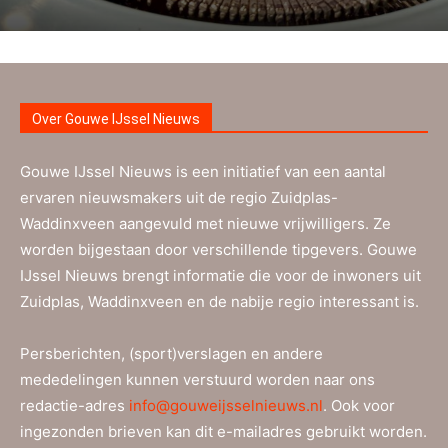
Over Gouwe IJssel Nieuws
Gouwe IJssel Nieuws is een initiatief van een aantal
ervaren nieuwsmakers uit de regio Zuidplas-
Waddinxveen aangevuld met nieuwe vrijwilligers. Ze
worden bijgestaan door verschillende tipgevers. Gouwe
IJssel Nieuws brengt informatie die voor de inwoners uit
Zuidplas, Waddinxveen en de nabije regio interessant is.
Persberichten, (sport)verslagen en andere
mededelingen kunnen verstuurd worden naar ons
redactie-adres
info@gouweijsselnieuws.nl
. Ook voor
ingezonden brieven kan dit e-mailadres gebruikt worden.