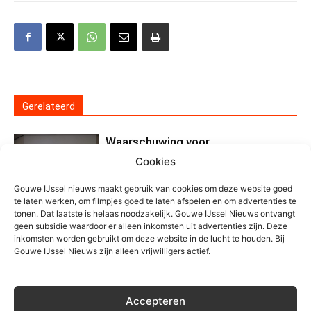
Gerelateerd
Waarschuwing voor
nepzorgmedewerkers in
Cookies
Moerkapelle
Algemeen
Gouwe IJssel nieuws maakt gebruik van cookies om deze website goed
te laten werken, om filmpjes goed te laten afspelen en om advertenties te
Grote zoektocht op
tonen. Dat laatste is helaas noodzakelijk. Gouwe IJssel Nieuws ontvangt
geen subsidie waardoor er alleen inkomsten uit advertenties zijn. Deze
Zevenhuizerplas, vermist persoon
inkomsten worden gebruikt om deze website in de lucht te houden. Bij
veilig gevonden
Gouwe IJssel Nieuws zijn alleen vrijwilligers actief.
Algemeen
Motorrijder gewond na eenzijdig
Accepteren
ongeval Kortenoord in