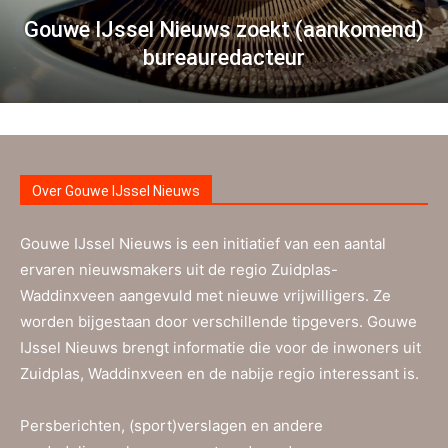
Gouwe IJssel Nieuws zoekt (aankomend)
bureauredacteur
Over Gouwe IJssel Nieuws
Gouwe IJssel Nieuws is een initiatief van een aantal
ervaren nieuwsmakers uit de regio Zuidplas-
Waddinxveen aangevuld met nieuwe vrijwilligers. Ze
worden bijgestaan door verschillende tipgevers. Gouwe
IJssel Nieuws brengt informatie die voor de inwoners uit
Zuidplas, Waddinxveen en de nabije regio interessant is.
Persberichten, (sport)verslagen en andere