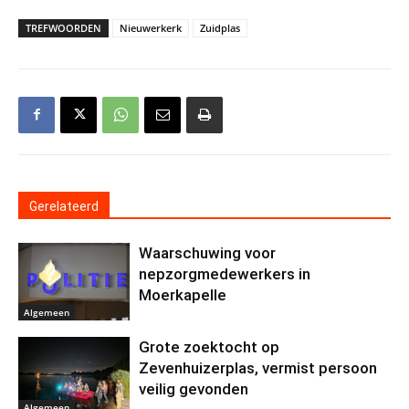
TREFWOORDEN
Nieuwerkerk
Zuidplas
Gerelateerd
Waarschuwing voor
nepzorgmedewerkers in
Moerkapelle
Algemeen
Grote zoektocht op
Zevenhuizerplas, vermist persoon
veilig gevonden
Algemeen