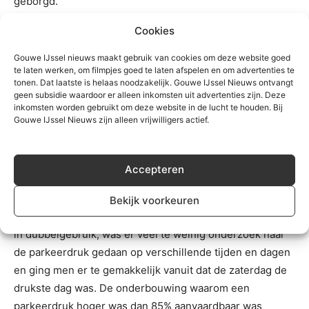
geborgd.
Cookies
Verder kon er volgens de Raad van State uit het
raadsbesluit niet kan worden afgeleid dat de
Gouwe IJssel nieuws maakt gebruik van cookies om deze website goed
te laten werken, om filmpjes goed te laten afspelen en om advertenties te
gemeenteraad de aanleg van nog eens 15 extra
tonen. Dat laatste is helaas noodzakelijk. Gouwe IJssel Nieuws ontvangt
parkeerplaatsen niet noodzakelijk heeft geacht voor de
geen subsidie waardoor er alleen inkomsten uit advertenties zijn. Deze
inkomsten worden gebruikt om deze website in de lucht te houden. Bij
ruimtelijke aanvaardbaarheid van het plan. Dit was voor
Gouwe IJssel Nieuws zijn alleen vrijwilligers actief.
de Raad van State een argument voor afwijzing.
Met het parkeren was volgens de Raad van State veel
Accepteren
niet goed in het bestemmingsplan en bij het nemen van
het besluit. Zo was er te weinig rekening gehouden dat
Bekijk voorkeuren
invalideparkeerplaatsen niet meegeteld konden worden
in dubbelgebruik, was er veel te weinig onderzoek naar
de parkeerdruk gedaan op verschillende tijden en dagen
en ging men er te gemakkelijk vanuit dat de zaterdag de
drukste dag was. De onderbouwing waarom een
parkeerdruk hoger was dan 85% aanvaardbaar was