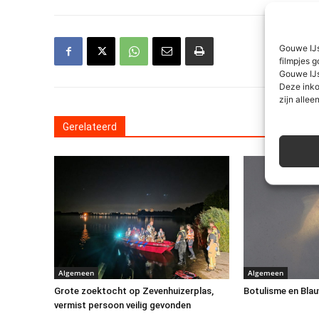
Gouwe IJs
filmpjes g
Gouwe IJs
Deze inko
zijn alleen
Gerelateerd
Algemeen
Algemeen
Grote zoektocht op Zevenhuizerplas,
Botulisme en Blau
vermist persoon veilig gevonden