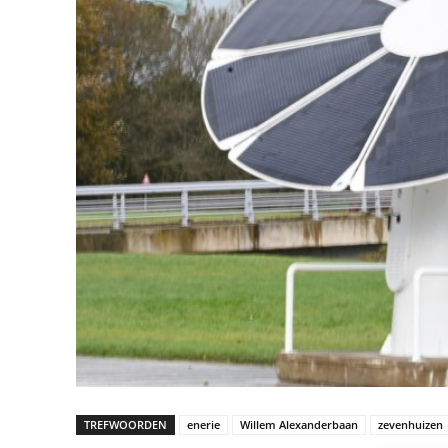
TREFWOORDEN
enerie
Willem Alexanderbaan
zevenhuizen