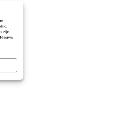
om
lijk.
 zijn.
l Nieuws