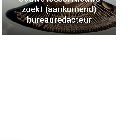
zoekt (aankomend)
bureauredacteur