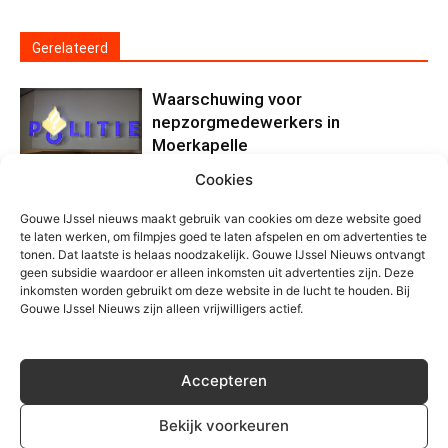
Gerelateerd
Waarschuwing voor
nepzorgmedewerkers in
Moerkapelle
Algemeen
Cookies
Grote zoektocht op
Gouwe IJssel nieuws maakt gebruik van cookies om deze website goed
Zevenhuizerplas, vermist persoon
te laten werken, om filmpjes goed te laten afspelen en om advertenties te
veilig gevonden
tonen. Dat laatste is helaas noodzakelijk. Gouwe IJssel Nieuws ontvangt
Algemeen
geen subsidie waardoor er alleen inkomsten uit advertenties zijn. Deze
inkomsten worden gebruikt om deze website in de lucht te houden. Bij
Motorrijder gewond na eenzijdig
Gouwe IJssel Nieuws zijn alleen vrijwilligers actief.
ongeval Kortenoord in
Nieuwerkerk
Algemeen
Accepteren
Bekijk voorkeuren