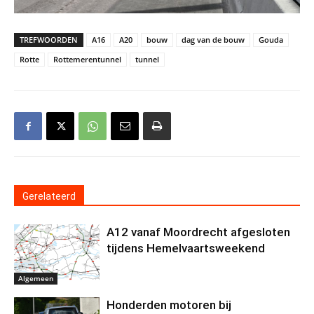
TREFWOORDEN
A16
A20
bouw
dag van de bouw
Gouda
Rotte
Rottemerentunnel
tunnel
Gerelateerd
A12 vanaf Moordrecht afgesloten
tijdens Hemelvaartsweekend
Algemeen
Honderden motoren bij