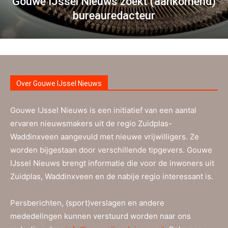
Gouwe IJssel Nieuws zoekt (aankomend)
bureauredacteur
Over Gouwe IJssel Nieuws
Gouwe IJssel Nieuws is een initiatief van een aantal
ervaren nieuwsmakers uit de regio Zuidplas-
Waddinxveen aangevuld met nieuwe vrijwilligers. Ze
worden bijgestaan door verschillende tipgevers. Gouwe
IJssel Nieuws brengt informatie die voor de inwoners uit
Zuidplas, Waddinxveen en de nabije regio interessant is.
Persberichten, (sport)verslagen en andere
mededelingen kunnen verstuurd worden naar ons