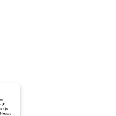
om
lijk.
 zijn.
l Nieuws