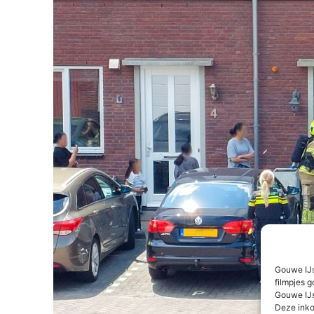
Gouwe IJs
filmpjes g
Gouwe IJs
Deze inko