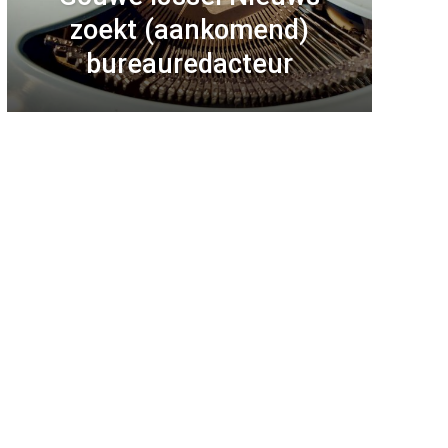
zoekt (aankomend)
bureauredacteur