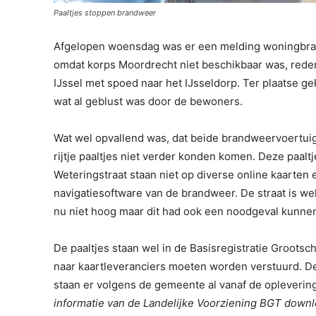
Paaltjes stoppen brandweer
Afgelopen woensdag was er een melding woningbran
omdat korps Moordrecht niet beschikbaar was, red
IJssel met spoed naar het IJsseldorp. Ter plaatse g
wat al geblust was door de bewoners.
Wat wel opvallend was, dat beide brandweervoertuig
rijtje paaltjes niet verder konden komen. Deze paal
Weteringstraat staan niet op diverse online kaarten 
navigatiesoftware van de brandweer. De straat is we
nu niet hoog maar dit had ook een noodgeval kunnen 
De paaltjes staan wel in de Basisregistratie Groots
naar kaartleveranciers moeten worden verstuurd. D
staan er volgens de gemeente al vanaf de oplevering
informatie van de Landelijke Voorziening BGT down