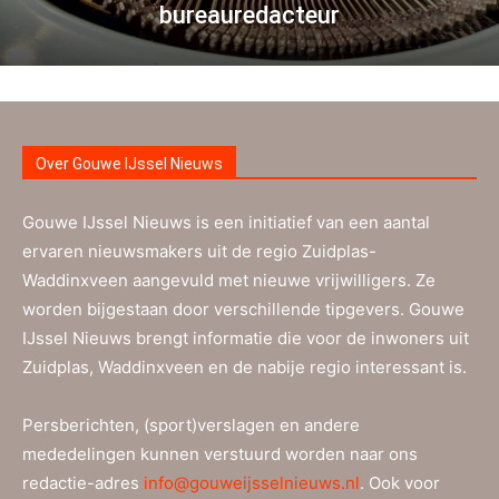
bureauredacteur
Over Gouwe IJssel Nieuws
Gouwe IJssel Nieuws is een initiatief van een aantal
ervaren nieuwsmakers uit de regio Zuidplas-
Waddinxveen aangevuld met nieuwe vrijwilligers. Ze
worden bijgestaan door verschillende tipgevers. Gouwe
IJssel Nieuws brengt informatie die voor de inwoners uit
Zuidplas, Waddinxveen en de nabije regio interessant is.
Persberichten, (sport)verslagen en andere
mededelingen kunnen verstuurd worden naar ons
redactie-adres
info@gouweijsselnieuws.nl
. Ook voor