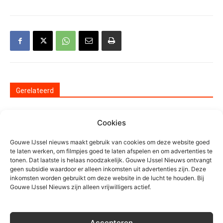
Gerelateerd
Waarschuwing voor
Cookies
nepzorgmedewerkers in
Moerkapelle
Gouwe IJssel nieuws maakt gebruik van cookies om deze website goed
Algemeen
te laten werken, om filmpjes goed te laten afspelen en om advertenties te
tonen. Dat laatste is helaas noodzakelijk. Gouwe IJssel Nieuws ontvangt
Grote zoektocht op
geen subsidie waardoor er alleen inkomsten uit advertenties zijn. Deze
inkomsten worden gebruikt om deze website in de lucht te houden. Bij
Zevenhuizerplas, vermist persoon
Gouwe IJssel Nieuws zijn alleen vrijwilligers actief.
veilig gevonden
Algemeen
Motorrijder gewond na eenzijdig
Accepteren