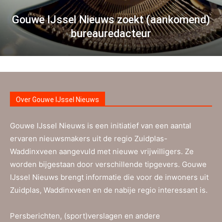
Gouwe IJssel Nieuws zoekt (aankomend)
bureauredacteur
Over Gouwe IJssel Nieuws
Gouwe IJssel Nieuws is een initiatief van een aantal
ervaren nieuwsmakers uit de regio Zuidplas-
Waddinxveen aangevuld met nieuwe vrijwilligers. Ze
worden bijgestaan door verschillende tipgevers. Gouwe
IJssel Nieuws brengt informatie die voor de inwoners uit
Zuidplas, Waddinxveen en de nabije regio interessant is.
Persberichten, (sport)verslagen en andere