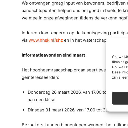
We ontvangen graag input van bewoners, bedrijven
aandachtspunten helpen ons om goed in beeld te kri
we mee in onze afwegingen tijdens de verkenningsf
Iedereen kan reageren op de kennisgeving participat
via
www.hhsk.nl/shz
en in het waterschapsblad, te 
Informatieavonden eind maart
Gouwe IJs
filmpjes g
Gouwe IJs
Het hoogheemraadschap organiseert twee inloopbi
Deze inko
geïnteresseerden:
zijn alleen
Donderdag 26 maart 2026, van 17.00 tot 20.00 uu
aan den IJssel
Dinsdag 31 maart 2026, van 17.00 tot 20.00 uur
Bezoekers kunnen binnenlopen wanneer het uitkomt