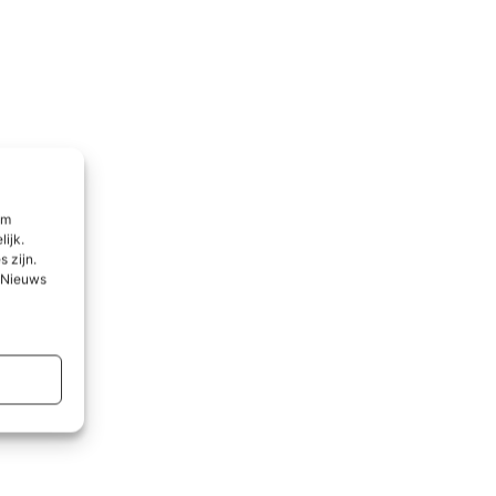
om
lijk.
 zijn.
l Nieuws