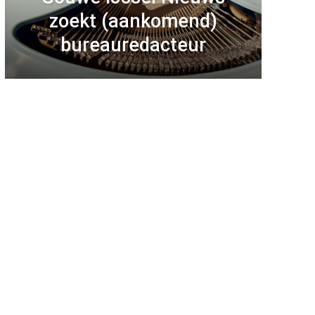
zoekt (aankomend)
bureauredacteur