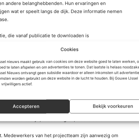
 en andere belanghebbenden. Hun ervaringen en
jgen wat er speelt langs de dijk. Deze informatie nemen
ase.
ie, die vanaf publicatie te downloaden is
vinden op
www.officielebekendmakingen.nl
.
Cookies
sel nieuws maakt gebruik van cookies om deze website goed te laten werken, 
oed te laten afspelen en om advertenties te tonen. Dat laatste is helaas noodzake
sel Nieuws ontvangt geen subsidie waardoor er alleen inkomsten uit advertenties
jeenkomsten voor bewoners en andere
msten worden gebruikt om deze website in de lucht te houden. Bij Gouwe IJsse
 vrijwilligers actief.
r – Leefgoed De Olifant, Groenendijk 325, Nieuwerkerk
Accepteren
Bekijk voorkeuren
 – Hoeve Loevesteyn, Middelweg 33, Moordrecht
. Medewerkers van het projectteam zijn aanwezig om