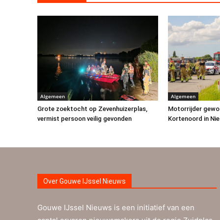
Algemeen
Algemeen
Grote zoektocht op Zevenhuizerplas,
Motorrijder gewon
vermist persoon veilig gevonden
Kortenoord in Ni
Over Gouwe IJssel Nieuws
Gouwe IJssel Nieuws is een initiatief van een