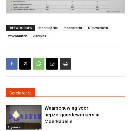
TREFWOORDEN
moerkapelle
moordrecht
Nieuwerkerk
zevenhuizen
Zuidplas
Gerelateerd
Waarschuwing voor
nepzorgmedewerkers in
Moerkapelle
Algemeen