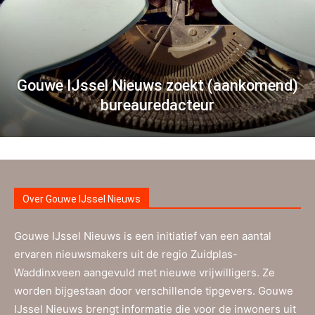
Gouwe IJssel Nieuws zoekt (aankomend)
bureauredacteur
Over Gouwe IJssel Nieuws
Gouwe IJssel Nieuws is een initiatief van een aantal
ervaren nieuwsmakers uit de regio Zuidplas-
Waddinxveen aangevuld met nieuwe vrijwilligers. Ze
worden bijgestaan door verschillende tipgevers. Gouwe
IJssel Nieuws brengt informatie die voor de inwoners uit