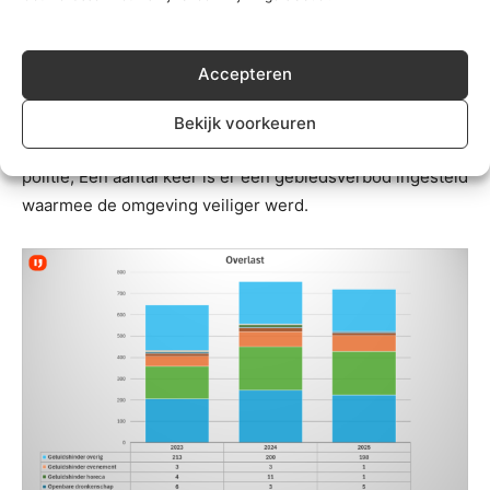
gevallen gaat om jeugd uit Zuidplas zelf. In andere
gevallen komen de jongeren uit omliggende gemeenten,
met uitschieters uit Houten, Strijen en Baarn.
Accepteren
Het aantal zedenmisdrijven is minder dan in 2024 en daar
Bekijk voorkeuren
is nauw samengewerkt tussen de gemeente en de
politie, Een aantal keer is er een gebiedsverbod ingesteld
waarmee de omgeving veiliger werd.