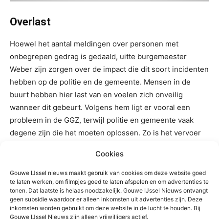
Overlast
Hoewel het aantal meldingen over personen met
onbegrepen gedrag is gedaald, uitte burgemeester
Weber zijn zorgen over de impact die dit soort incidenten
hebben op de politie en de gemeente. Mensen in de
buurt hebben hier last van en voelen zich onveilig
wanneer dit gebeurt. Volgens hem ligt er vooral een
probleem in de GGZ, terwijl politie en gemeente vaak
degene zijn die het moeten oplossen. Zo is het vervoer
van mensen met onbegrepen gedrag eigenlijk een taak
Cookies
van de GGZ, maar draait de politie hier regelmatig voor
op.
Gouwe IJssel nieuws maakt gebruik van cookies om deze website goed
te laten werken, om filmpjes goed te laten afspelen en om advertenties te
tonen. Dat laatste is helaas noodzakelijk. Gouwe IJssel Nieuws ontvangt
Het aantal meldingen van jeugdoverlast is licht gestegen.
geen subsidie waardoor er alleen inkomsten uit advertenties zijn. Deze
inkomsten worden gebruikt om deze website in de lucht te houden. Bij
Uit onderzoek van de politie blijkt dat het in 64% van de
Gouwe IJssel Nieuws zijn alleen vrijwilligers actief.