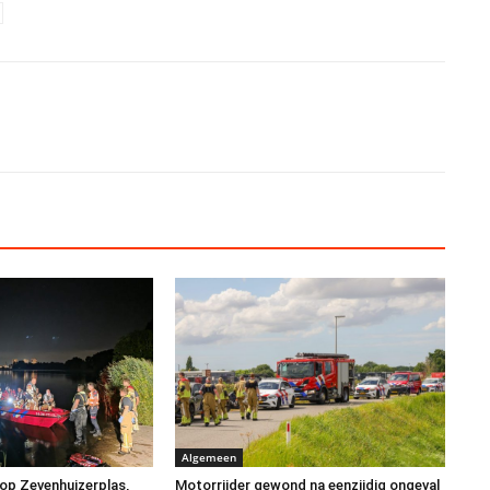
Algemeen
op Zevenhuizerplas,
Motorrijder gewond na eenzijdig ongeval