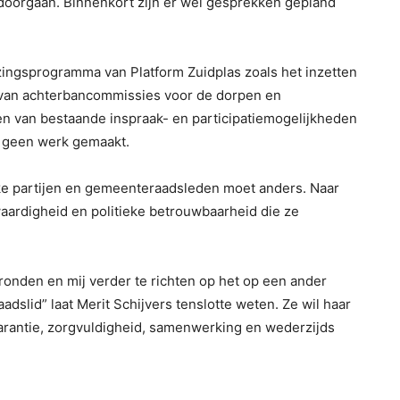
l doorgaan. Binnenkort zijn er wel gesprekken gepland
zingsprogramma van Platform Zuidplas zoals het inzetten
 van achterbancommissies voor de dorpen en
n van bestaande inspraak- en participatiemogelijkheden
s geen werk gemaakt.
eke partijen en gemeenteraadsleden moet anders. Naar
waardigheid en politieke betrouwbaarheid die ze
te ronden en mij verder te richten op het op een ander
dslid” laat Merit Schijvers tenslotte weten. Ze wil haar
arantie, zorgvuldigheid, samenwerking en wederzijds