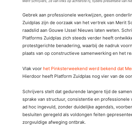
Merit Schrijvers, 2e van links op achterste rij, tijdens presentatie van ni
Gebrek aan professionele werkwijzen, geen onderli
Zuidplas zijn de oorzaak van het vertrek van Merit Sc
raadslid aan Gouwe IJssel Nieuws laten weten. Schrij
Platforms Zuidplas zich steeds verder heeft ontwikk
protestgerichte benadering, waarbij de nadruk voorna
plaats van op constructieve samenwerking en het rea
Vlak voor
het Pinksterweekend werd bekend dat Meri
Hierdoor heeft Platform Zuidplas nog vier van de oors
Schrijvers stelt dat gedurende langere tijd de sam
sprake van structuur, consistentie en professionel
ad hoc ingevuld, zonder duidelijke agenda’s, voorb
besluiten geregeld als voldongen feiten gepresente
zorgvuldige afweging ontbrak.