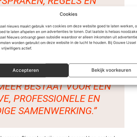
SPRAKEN, REGELS EN
 ONVOLDOENDE WERDEN
Cookies
RBIJ HEB IK EEN GEBREK
sel nieuws maakt gebruik van cookies om deze website goed te laten werken, 
oed te laten afspelen en om advertenties te tonen. Dat laatste is helaas noodzake
EDERZIJDSE SERIEUSHEID
sel Nieuws ontvangt geen subsidie waardoor er alleen inkomsten uit advertenties
msten worden gebruikt om deze website in de lucht te houden. Bij Gouwe IJsse
E CONSISTENTIE ERVAREN.
 vrijwilligers actief.
DEN IN COMMUNICATIE EN
Accepteren
Bekijk voorkeuren
 ERTOE GELEID DAT VOOR
 MEER BESTAAT VOOR EEN
E, PROFESSIONELE EN
IGE SAMENWERKING.”