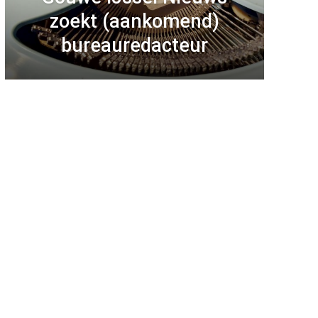
zoekt (aankomend)
bureauredacteur