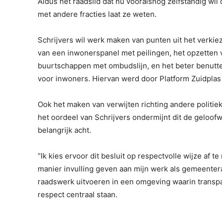
Aldus het raadslid dat nu vooralsnog zelfstandig wi
met andere fracties laat ze weten.
Schrijvers wil werk maken van punten uit het verkie
van een inwonerspanel met peilingen, het opzetten
buurtschappen met ombudslijn, en het beter benutte
voor inwoners. Hiervan werd door Platform Zuidpla
Ook het maken van verwijten richting andere politi
het oordeel van Schrijvers ondermijnt dit de geloof
belangrijk acht.
“Ik kies ervoor dit besluit op respectvolle wijze af 
manier invulling geven aan mijn werk als gemeenteraa
raadswerk uitvoeren in een omgeving waarin transp
respect centraal staan.