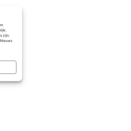
om
lijk.
 zijn.
l Nieuws