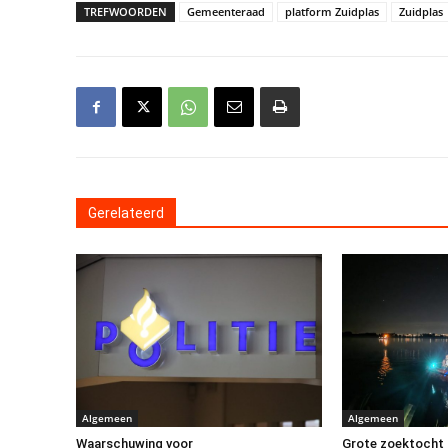
TREFWOORDEN
Gemeenteraad
platform Zuidplas
Zuidplas
Gerelateerd
Algemeen
Algemeen
Waarschuwing voor
Grote zoektocht 