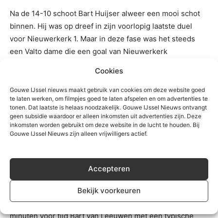
Na de 14-10 schoot Bart Huijser alweer een mooi schot
binnen. Hij was op dreef in zijn voorlopig laatste duel
voor Nieuwerkerk 1. Maar in deze fase was het steeds
een Valto dame die een goal van Nieuwerkerk
beantwoorde met een raak schot. Dat deed Elise Rijsdijk
Cookies
op 15-11 en dat deed Mirthe van Staalduinen onder grote
druk op 16-12 (haar 4e). Tussendoor had invaller Koen
Gouwe IJssel nieuws maakt gebruik van cookies om deze website goed
te laten werken, om filmpjes goed te laten afspelen en om advertenties te
Collée met een schot de stand op 15-12 gezet.
tonen. Dat laatste is helaas noodzakelijk. Gouwe IJssel Nieuws ontvangt
geen subsidie waardoor er alleen inkomsten uit advertenties zijn. Deze
inkomsten worden gebruikt om deze website in de lucht te houden. Bij
Zo ging Nieuwerkerk de laatste 10 minuten in met een
Gouwe IJssel Nieuws zijn alleen vrijwilligers actief.
16-12 achterstand. De laatste tien minuten waren voor
Fenna Mol en Koen Collée. Plots gingen de ballen bij dit
tweetal wel vallen. Vanaf de stip Mol voor 16-13. Maar
Accepteren
gecounterd door een schot van Judith Goedendorp (4e).
Op een fraaie assist van invalster Sjors Maes schoot
Bekijk voorkeuren
Collée daarna zijn tweede binnen, 17-14. Maar vijf
minuten voor tijd Bart van Leeuwen met een typische