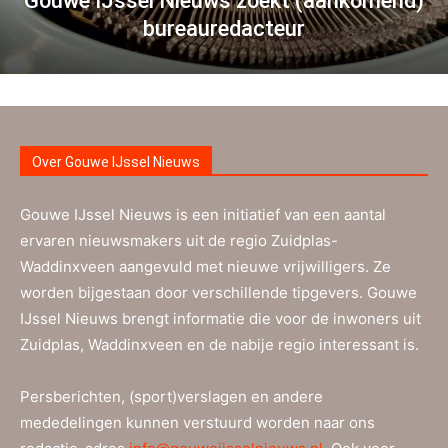
Gouwe IJssel Nieuws zoekt (aankomend)
bureauredacteur
Over Gouwe IJssel Nieuws
Gouwe IJssel Nieuws is een initiatief van een aantal
ervaren nieuwsmakers uit de regio Zuidplas-
Waddinxveen aangevuld met nieuwe vrijwilligers. Ze
worden bijgestaan door verschillende tipgevers. Gouwe
IJssel Nieuws brengt informatie die voor de inwoners uit
Zuidplas, Waddinxveen en de nabije regio interessant is.
Persberichten, (sport)verslagen en andere
mededelingen kunnen verstuurd worden naar ons