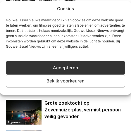
TREFWOORDEN
zevenhuizen
Zuidplas
Cookies
Gouwe IJssel nieuws maakt gebruik van cookies om deze website goed
te laten werken, om filmpjes goed te laten afspelen en om advertenties te
tonen. Dat laatste is helaas noodzakelijk. Gouwe IJssel Nieuws ontvangt
geen subsidie waardoor er alleen inkomsten uit advertenties zijn. Deze
inkomsten worden gebruikt om deze website in de lucht te houden. Bij
Gouwe IJssel Nieuws zijn alleen vrijwilligers actief.
Gerelateerd
Accepteren
Waarschuwing voor
nepzorgmedewerkers in
Bekijk voorkeuren
Moerkapelle
Algemeen
Grote zoektocht op
Zevenhuizerplas, vermist persoon
veilig gevonden
Algemeen