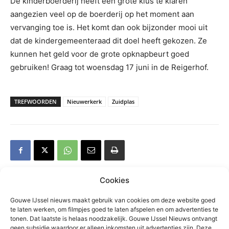
De kinderboerderij heeft een grote klus te klaren
aangezien veel op de boerderij op het moment aan
vervanging toe is. Het komt dan ook bijzonder mooi uit
dat de kindergemeenteraad dit doel heeft gekozen. Ze
kunnen het geld voor de grote opknapbeurt goed
gebruiken! Graag tot woensdag 17 juni in de Reigerhof.
TREFWOORDEN
Nieuwerkerk
Zuidplas
Cookies
Gouwe IJssel nieuws maakt gebruik van cookies om deze website goed
Gerelateerd
te laten werken, om filmpjes goed te laten afspelen en om advertenties te
tonen. Dat laatste is helaas noodzakelijk. Gouwe IJssel Nieuws ontvangt
Grote zoektocht op
geen subsidie waardoor er alleen inkomsten uit advertenties zijn. Deze