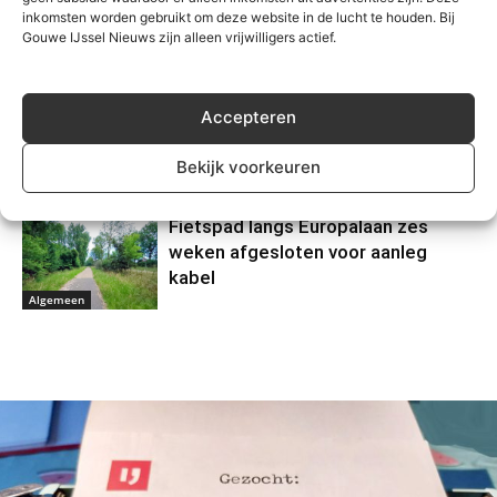
inkomsten worden gebruikt om deze website in de lucht te houden. Bij
Zevenhuizerplas, vermist persoon
Gouwe IJssel Nieuws zijn alleen vrijwilligers actief.
veilig gevonden
Algemeen
Motorrijder gewond na eenzijdig
Accepteren
ongeval Kortenoord in
Nieuwerkerk
Bekijk voorkeuren
Algemeen
Fietspad langs Europalaan zes
weken afgesloten voor aanleg
kabel
Algemeen