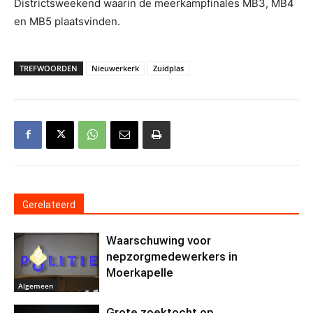
Districtsweekend waarin de meerkampfinales MB3, MB4
en MB5 plaatsvinden.
TREFWOORDEN
Nieuwerkerk
Zuidplas
Gerelateerd
Waarschuwing voor
nepzorgmedewerkers in
Moerkapelle
Algemeen
Grote zoektocht op