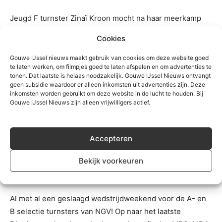
Jeugd F turnster Zinaï Kroon mocht na haar meerkamp
van zaterdag nog in actie komen tijdens de balkfinale. Zij
Cookies
liet hier een goede oefening zien, maar eindigde helaas
buiten het podium. Jeugd F turnster Lyna Zondervan liet
Gouwe IJssel nieuws maakt gebruik van cookies om deze website goed
te laten werken, om filmpjes goed te laten afspelen en om advertenties te
een artistieke oefening zien tijdens haar vloerfinale,
tonen. Dat laatste is helaas noodzakelijk. Gouwe IJssel Nieuws ontvangt
maar helaas was dit niet genoeg voor het podium.
geen subsidie waardoor er alleen inkomsten uit advertenties zijn. Deze
inkomsten worden gebruikt om deze website in de lucht te houden. Bij
Gouwe IJssel Nieuws zijn alleen vrijwilligers actief.
Jeugd G turnster Lisa Plaisier nam revanche op haar
meerkamp van zaterdag en turnde naar kunnen tijdens
de sprongfinale. Lisa straalde tijdens haar vloerfinale
Accepteren
waar zij zeer verdient het goud in ontvangst mocht
nemen! Zij mag zich hierdoor Districtskampioen vloer in
Bekijk voorkeuren
haar niveau noemen.
Al met al een geslaagd wedstrijdweekend voor de A- en
B selectie turnsters van NGV! Op naar het laatste