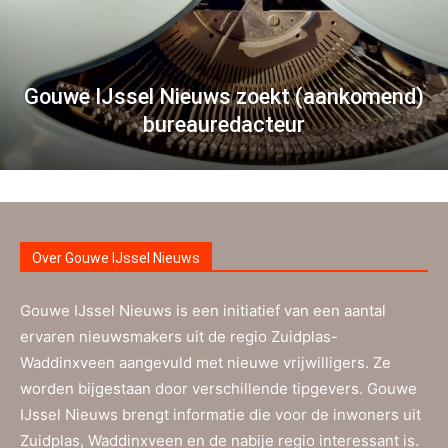
Gouwe IJssel Nieuws zoekt (aankomend)
bureauredacteur
Over Gouwe IJssel Nieuws
Gouwe IJssel Nieuws is een initiatief van een aantal
ervaren nieuwsmakers uit de regio Zuidplas-
Waddinxveen aangevuld met nieuwe vrijwilligers. Ze
worden bijgestaan door verschillende tipgevers. Gouwe
IJssel Nieuws brengt informatie die voor de inwoners uit
Zuidplas, Waddinxveen en de nabije regio interessant is.