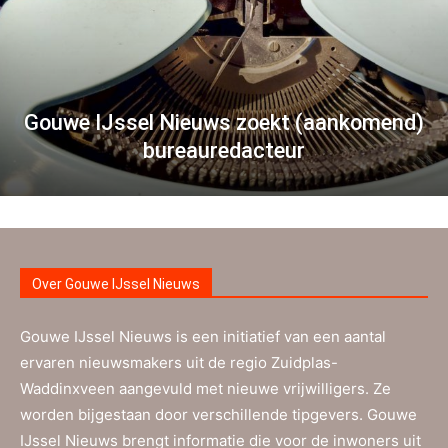
Gouwe IJssel Nieuws zoekt (aankomend)
bureauredacteur
Over Gouwe IJssel Nieuws
Gouwe IJssel Nieuws is een initiatief van een aantal
ervaren nieuwsmakers uit de regio Zuidplas-
Waddinxveen aangevuld met nieuwe vrijwilligers. Ze
worden bijgestaan door verschillende tipgevers. Gouwe
IJssel Nieuws brengt informatie die voor de inwoners uit