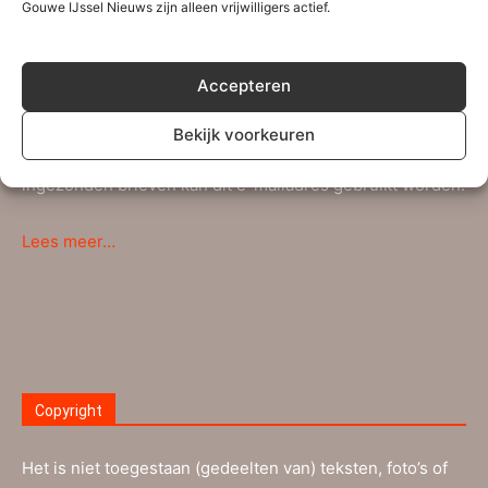
Gouwe IJssel Nieuws zijn alleen vrijwilligers actief.
IJssel Nieuws brengt informatie die voor de inwoners uit
Zuidplas, Waddinxveen en de nabije regio interessant is.
Accepteren
Persberichten, (sport)verslagen en andere
mededelingen kunnen verstuurd worden naar ons
Bekijk voorkeuren
redactie-adres
info@gouweijsselnieuws.nl
. Ook voor
ingezonden brieven kan dit e-mailadres gebruikt worden.
Lees meer…
Copyright
Het is niet toegestaan (gedeelten van) teksten, foto’s of