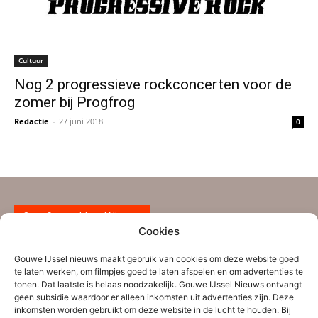
Cultuur
Nog 2 progressieve rockconcerten voor de
zomer bij Progfrog
Redactie
-
27 juni 2018
0
Over Gouwe IJssel Nieuws
Cookies
Gouwe IJssel Nieuws is een initiatief van een aantal
Gouwe IJssel nieuws maakt gebruik van cookies om deze website goed
ervaren nieuwsmakers uit de regio Zuidplas-
te laten werken, om filmpjes goed te laten afspelen en om advertenties te
tonen. Dat laatste is helaas noodzakelijk. Gouwe IJssel Nieuws ontvangt
Waddinxveen aangevuld met nieuwe vrijwilligers. Ze
geen subsidie waardoor er alleen inkomsten uit advertenties zijn. Deze
worden bijgestaan door verschillende tipgevers. Gouwe
inkomsten worden gebruikt om deze website in de lucht te houden. Bij