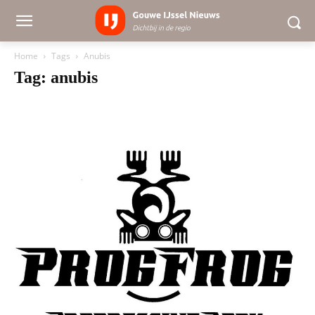
Home
Tags
Anubis
Tag: anubis