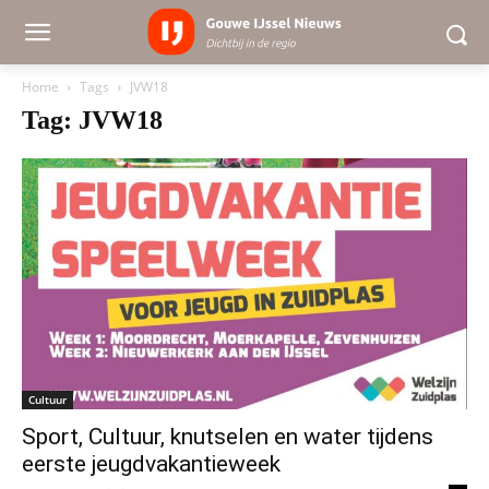
Home
Tags
JVW18
Tag: JVW18
Cultuur
Sport, Cultuur, knutselen en water tijdens
eerste jeugdvakantieweek