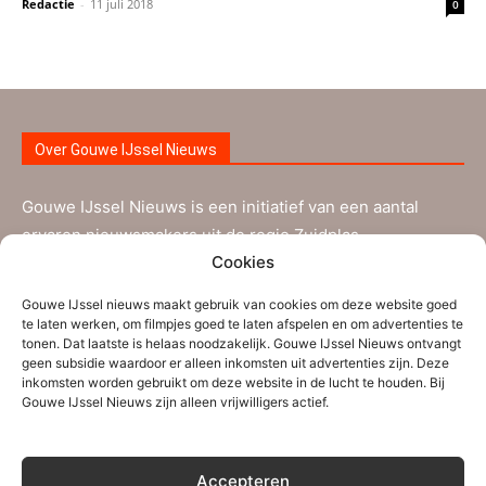
Redactie
-
11 juli 2018
0
Over Gouwe IJssel Nieuws
Gouwe IJssel Nieuws is een initiatief van een aantal
ervaren nieuwsmakers uit de regio Zuidplas-
Cookies
Waddinxveen aangevuld met nieuwe vrijwilligers. Ze
worden bijgestaan door verschillende tipgevers. Gouwe
Gouwe IJssel nieuws maakt gebruik van cookies om deze website goed
IJssel Nieuws brengt informatie die voor de inwoners uit
te laten werken, om filmpjes goed te laten afspelen en om advertenties te
tonen. Dat laatste is helaas noodzakelijk. Gouwe IJssel Nieuws ontvangt
Zuidplas, Waddinxveen en de nabije regio interessant is.
geen subsidie waardoor er alleen inkomsten uit advertenties zijn. Deze
inkomsten worden gebruikt om deze website in de lucht te houden. Bij
Gouwe IJssel Nieuws zijn alleen vrijwilligers actief.
Persberichten, (sport)verslagen en andere
mededelingen kunnen verstuurd worden naar ons
redactie-adres
info@gouweijsselnieuws.nl
. Ook voor
Accepteren